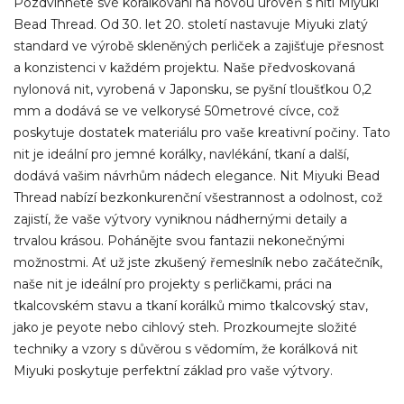
Pozdvihněte své korálkování na novou úroveň s nití Miyuki
Bead Thread. Od 30. let 20. století nastavuje Miyuki zlatý
standard ve výrobě skleněných perliček a zajišťuje přesnost
a konzistenci v každém projektu. Naše předvoskovaná
nylonová nit, vyrobená v Japonsku, se pyšní tloušťkou 0,2
mm a dodává se ve velkorysé 50metrové cívce, což
poskytuje dostatek materiálu pro vaše kreativní počiny. Tato
nit je ideální pro jemné korálky, navlékání, tkaní a další,
dodává vašim návrhům nádech elegance. Nit Miyuki Bead
Thread nabízí bezkonkurenční všestrannost a odolnost, což
zajistí, že vaše výtvory vyniknou nádhernými detaily a
trvalou krásou. Pohánějte svou fantazii nekonečnými
možnostmi. Ať už jste zkušený řemeslník nebo začátečník,
naše nit je ideální pro projekty s perličkami, práci na
tkalcovském stavu a tkaní korálků mimo tkalcovský stav,
jako je peyote nebo cihlový steh. Prozkoumejte složité
techniky a vzory s důvěrou s vědomím, že korálková nit
Miyuki poskytuje perfektní základ pro vaše výtvory.