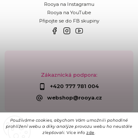
Rooya na Instagramu
Rooya na YouTube
Připojte se do FB skupiny
Zákaznická podpora:
+420 777 781 004
webshop@rooya.cz
Používáme cookies, abychom Vám umožnili pohodlné
prohlížení webu a díky analýze provozu webu ho neustále
zlepšovali.
Více info
zde
.
Copyright 2026
Korálkárna Rooya
. Všechna práva