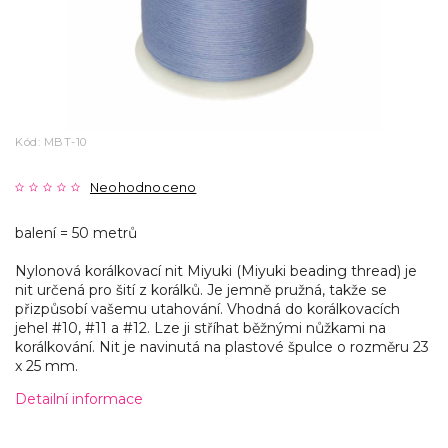
Kód:
MBT-10
Neohodnoceno
balení = 50 metrů
Nylonová korálkovací nit Miyuki (Miyuki beading thread) je
nit určená pro šití z korálků. Je jemně pružná, takže se
přizpůsobí vašemu utahování. Vhodná do korálkovacích
jehel #10, #11 a #12. Lze ji stříhat běžnými nůžkami na
korálkování. Nit je navinutá na plastové špulce o rozměru 23
x 25 mm.
Detailní informace