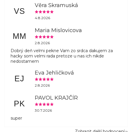
Věra Skramuská
VS
4.8.2026
Maria Mislovicova
MM
2.8.2026
Dobrý deň velmi pekne Vam zo srdca dakujem za
hacky som velmi rada pretoze u nas ich nikde
nedostamem
Eva Jehličková
EJ
2.8.2026
PAVOL KRAJČÍR
PK
30.7.2026
super
Zobrazit další hodnocení