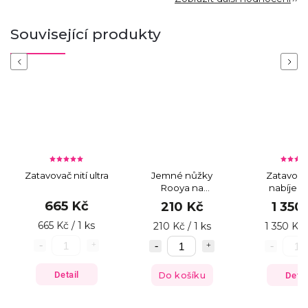
Související produkty
Previous
Next
Zatavovač nití ultra
Jemné nůžky
Zatavovač
Rooya na
nabíjecí
korálkování
665 Kč
210 Kč
1 350
665 Kč / 1 ks
210 Kč / 1 ks
1 350 Kč 
Detail
Do košíku
Detai