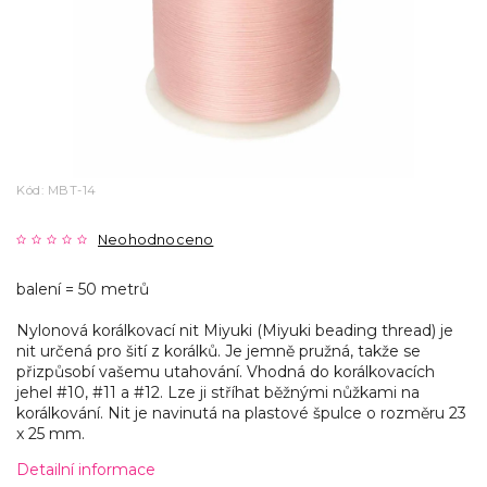
Kód:
MBT-14
Neohodnoceno
balení = 50 metrů
Nylonová korálkovací nit Miyuki (Miyuki beading thread) je
nit určená pro šití z korálků. Je jemně pružná, takže se
přizpůsobí vašemu utahování. Vhodná do korálkovacích
jehel #10, #11 a #12. Lze ji stříhat běžnými nůžkami na
korálkování. Nit je navinutá na plastové špulce o rozměru 23
x 25 mm.
Detailní informace