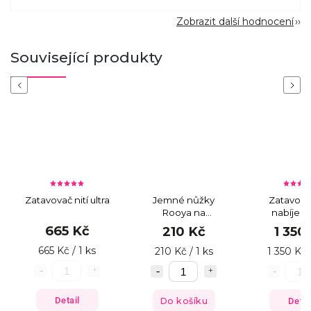
Zobrazit další hodnocení
Související produkty
Previous
Next
Zatavovač nití ultra
Jemné nůžky
Zatavovač
Rooya na
nabíjecí
korálkování
665 Kč
210 Kč
1 350
665 Kč / 1 ks
210 Kč / 1 ks
1 350 Kč 
Detail
Do košíku
Detai