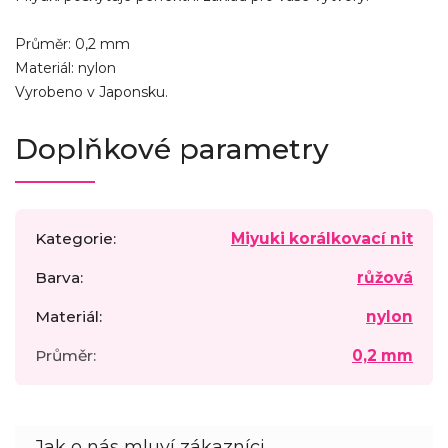
Průměr: 0,2 mm
Materiál: nylon
Vyrobeno v Japonsku.
Doplňkové parametry
Kategorie
:
Miyuki korálkovací nit
Barva
:
růžová
Materiál
:
nylon
Průměr
:
0,2 mm