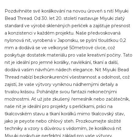
Pozdvihněte své korálkování na novou úroveň s nití Miyuki
Bead Thread. Od 30. let 20. století nastavuje Miyuki zlatý
standard ve výrobě skleněných perliček a zajišťuje přesnost
a konzistenci v každém projektu. Naše předvoskovaná
nylonová nit, vyrobená v Japonsku, se pyšní tloušťkou 0,2
mm a dodává se ve velkorysé 50metrové cívce, což
poskytuje dostatek materiálu pro vaše kreativní počiny. Tato
nit je ideální pro jemné korálky, navlékání, tkaní a další,
dodává vašim návrhům nádech elegance. Nit Miyuki Bead
Thread nabízí bezkonkurenční všestrannost a odolnost, což
zajistí, že vaše výtvory vyniknou nádhernými detaily a
trvalou krásou. Pohánějte svou fantazii nekonečnými
možnostmi. Ať už jste zkušený řemeslník nebo začátečník,
naše nit je ideální pro projekty s perličkami, práci na
tkalcovském stavu a tkaní korálků mimo tkalcovský stav,
jako je peyote nebo cihlový steh. Prozkoumejte složité
techniky a vzory s důvěrou s vědomím, že korálková nit
Miyuki poskytuje perfektní základ pro vaše výtvory.