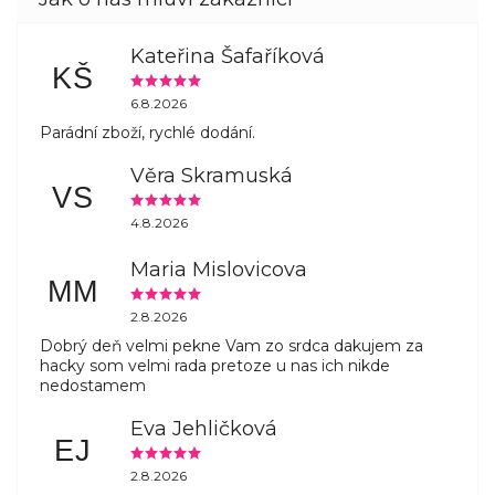
Kateřina Šafaříková
KŠ
6.8.2026
Parádní zboží, rychlé dodání.
Věra Skramuská
VS
4.8.2026
Maria Mislovicova
MM
2.8.2026
Dobrý deň velmi pekne Vam zo srdca dakujem za
hacky som velmi rada pretoze u nas ich nikde
nedostamem
Eva Jehličková
EJ
2.8.2026