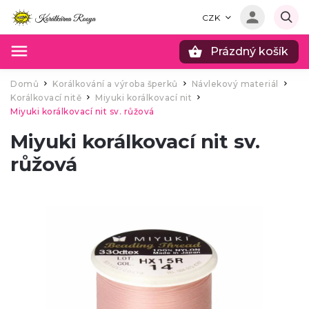
CZK
Prázdný košík
Hledat
Domů
Korálkování a výroba šperků
Návlekový materiál
/
/
/
Korálkovací nitě
Miyuki korálkovací nit
/
/
Miyuki korálkovací nit sv. růžová
Miyuki korálkovací nit sv.
růžová