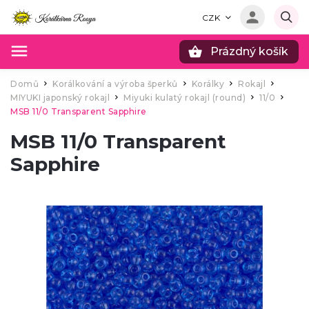
CZK
Prázdný košík
Hledat
Domů
Korálkování a výroba šperků
Korálky
Rokajl
/
/
/
/
MIYUKI japonský rokajl
Miyuki kulatý rokajl (round)
11/0
/
/
/
MSB 11/0 Transparent Sapphire
MSB 11/0 Transparent
Sapphire