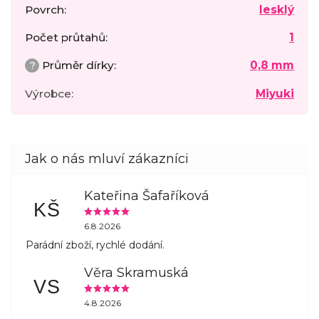
Povrch
:
lesklý
Počet průtahů
:
1
?
Průměr dírky
:
0,8 mm
Výrobce
:
Miyuki
Kateřina Šafaříková
KŠ
6.8.2026
Parádní zboží, rychlé dodání.
Věra Skramuská
VS
4.8.2026