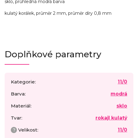
sklo, průhledná modrá barva
kulatý korálek, průměr 2 mm, průměr díry 0,8 mm
Doplňkové parametry
Kategorie
:
11/0
Barva
:
modrá
Materiál
:
sklo
Tvar
:
rokajl kulatý
?
Velikost
:
11/0