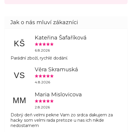
Kateřina Šafaříková
KŠ
6.8.2026
Parádní zboží, rychlé dodání.
Věra Skramuská
VS
4.8.2026
Maria Mislovicova
MM
2.8.2026
Dobrý deň velmi pekne Vam zo srdca dakujem za
hacky som velmi rada pretoze u nas ich nikde
nedostamem