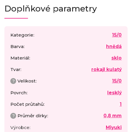
Doplňkové parametry
Kategorie
:
15/0
Barva
:
hnědá
Materiál
:
sklo
Tvar
:
rokajl kulatý
?
Velikost
:
15/0
Povrch
:
lesklý
Počet průtahů
:
1
?
Průměr dírky
:
0,8 mm
Výrobce
:
Miyuki