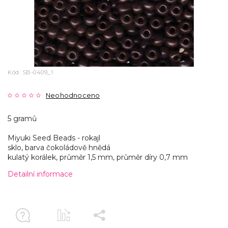
Kód:
SB-0409_1
Neohodnoceno
5 gramů
Miyuki Seed Beads - rokajl
sklo, barva čokoládově hnědá
kulatý korálek, průměr 1,5 mm, průměr díry 0,7 mm
Detailní informace