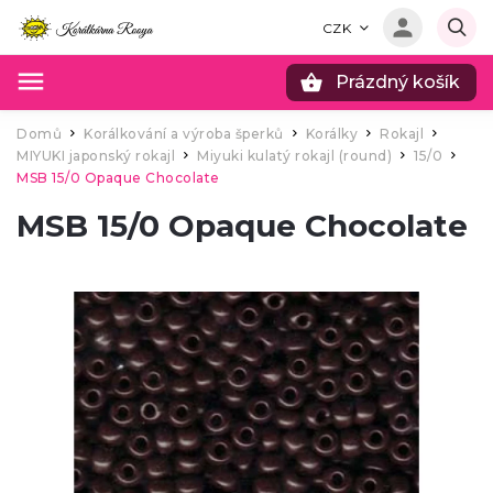
CZK
Prázdný košík
Hledat
Domů
Korálkování a výroba šperků
Korálky
Rokajl
/
/
/
/
MIYUKI japonský rokajl
Miyuki kulatý rokajl (round)
15/0
/
/
/
MSB 15/0 Opaque Chocolate
MSB 15/0 Opaque Chocolate