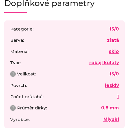
Doplňkové parametry
Kategorie
:
15/0
Barva
:
zlatá
Materiál
:
sklo
Tvar
:
rokajl kulatý
?
Velikost
:
15/0
Povrch
:
lesklý
Počet průtahů
:
1
?
Průměr dírky
:
0,8 mm
Výrobce
:
Miyuki