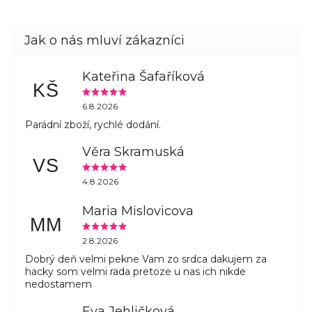
Kateřina Šafaříková
KŠ
6.8.2026
Parádní zboží, rychlé dodání.
Věra Skramuská
VS
4.8.2026
Maria Mislovicova
MM
2.8.2026
Dobrý deň velmi pekne Vam zo srdca dakujem za
hacky som velmi rada pretoze u nas ich nikde
nedostamem
Eva Jehličková