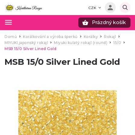
CZK
Prázdný košík
Hledat
Domů
Korálkování a výroba šperků
Korálky
Rokajl
/
/
/
/
MIYUKI japonský rokajl
Miyuki kulatý rokajl (round)
15/0
/
/
/
MSB 15/0 Silver Lined Gold
MSB 15/0 Silver Lined Gold