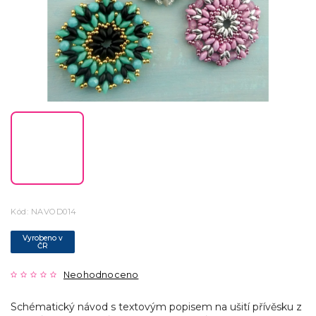
Kód:
NAVOD014
Vyrobeno v
ČR
Neohodnoceno
Schématický návod s textovým popisem na ušití přívěsku z