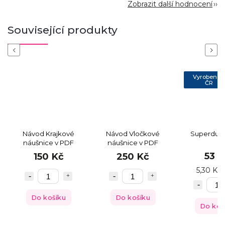
Zobrazit další hodnocení
Související produkty
Previous
Next
Vyrobeno 
ČR
Návod Krajkové
Návod Vločkové
Superduo 
náušnice v PDF
náušnice v PDF
53 K
150 Kč
250 Kč
5,30 Kč 
Do košíku
Do košíku
Do koš