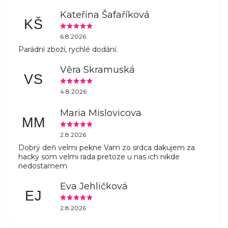
Kateřina Šafaříková
KŠ
6.8.2026
Parádní zboží, rychlé dodání.
Věra Skramuská
VS
4.8.2026
Maria Mislovicova
MM
2.8.2026
Dobrý deň velmi pekne Vam zo srdca dakujem za
hacky som velmi rada pretoze u nas ich nikde
nedostamem
Eva Jehličková
EJ
2.8.2026