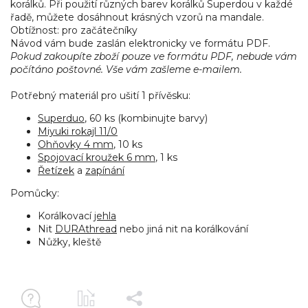
korálků. Při použití různých barev korálků Superdou v každé
řadě, můžete dosáhnout krásných vzorů na mandale.
Obtížnost: pro začátečníky
Návod vám bude zaslán elektronicky ve formátu PDF.
Pokud zakoupíte zboží pouze ve formátu PDF, nebude vám
počítáno poštovné. Vše vám zašleme e-mailem.
Potřebný materiál pro ušití 1 přívěsku:
Superduo
, 60 ks (kombinujte barvy)
Miyuki rokajl 11/0
Ohňovky 4 mm
, 10 ks
Spojovací kroužek 6 mm
, 1 ks
Řetízek
a
zapínání
Pomůcky:
Korálkovací
jehla
Nit
DURAthread
nebo jiná nit na korálkování
Nůžky, kleště