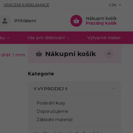
VRÁCENÍ A REKLAMACE
CZK
Nákupní košík
Přihlášení
Prázdný košík
vku
Vše pro drátování
Výtvarné materiály 
Nákupní košík
 drát 1 mm
Kategorie
!! VÝPRODEJ !!
Poslední kusy
Doporučujeme
Základní materiál