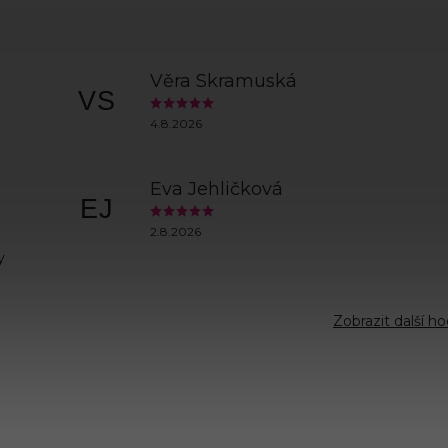
Věra Skramuská
VS
4.8.2026
Eva Jehličková
EJ
2.8.2026
y
Zobrazit další h