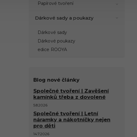
Papírové tvoření
Dárkové sady a poukazy
Dárkové sady
Dárkové poukazy
edice ROOYA
Blog nové články
Společné tvoření | Zavěšení
kamínků třeba z dovolené
5.8.2026
Společné tvoření | Letní
náramky a nákotníčky nejen
pro děti
14.7.2026