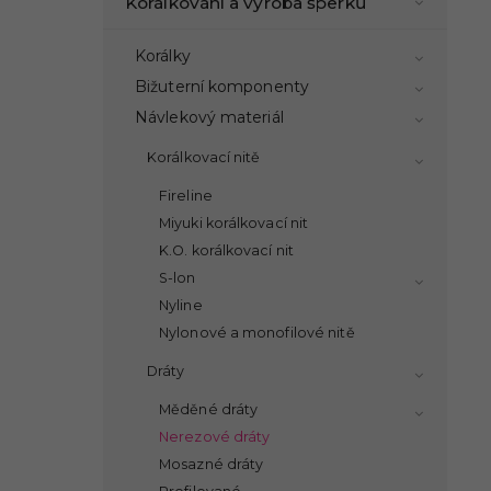
Korálkování a výroba šperků
Korálky
Bižuterní komponenty
Návlekový materiál
Korálkovací nitě
Fireline
Miyuki korálkovací nit
K.O. korálkovací nit
S-lon
Nyline
Nylonové a monofilové nitě
Dráty
Měděné dráty
Nerezové dráty
Mosazné dráty