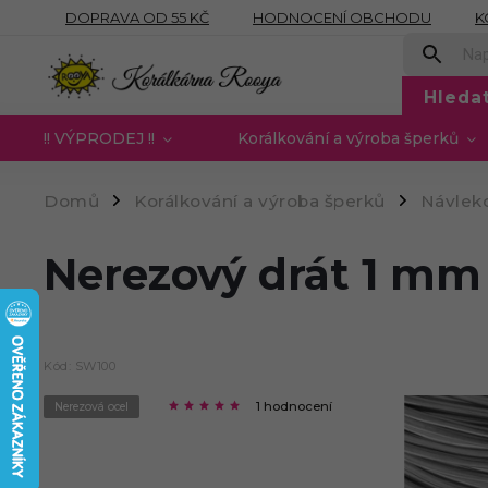
DOPRAVA OD 55 KČ
HODNOCENÍ OBCHODU
K
OBCHODNÍ PODMÍNKY
PODMÍNKY OCHRANY OSOB
Hleda
!! VÝPRODEJ !!
Korálkování a výroba šperků
Domů
Korálkování a výroba šperků
Návleko
/
/
Nerezový drát 1 mm
Kód:
SW100
1 hodnocení
Nerezová ocel