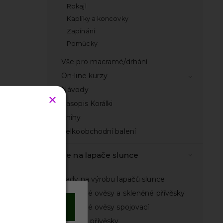
Rokajl
Kaplíky a koncovky
Zapínání
Pomůcky
Vše pro macramé/drhání
On-line kurzy
Návody
Časopis Korálki
Knihy
Velkoobchodní balení
Vše na lapače slunce
Sady na výrobu lapačů slunce
Lustrové ověsy a skleněné přívěsky
ry
Souhlasím
Lustrové ověsy spojovací
Kovové přívěsky