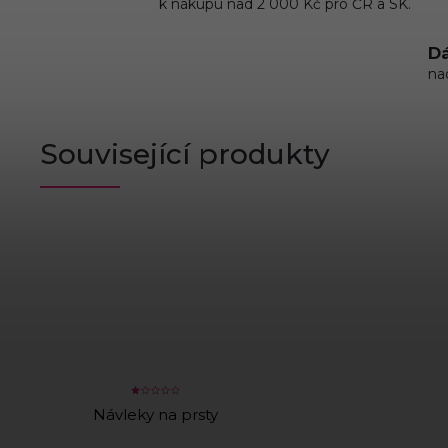
k nákupu nad 2 000 Kč pro ČR a SK.
Dá
na
Související produkty
Návleky na prsty