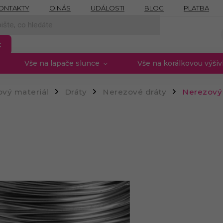
ONTAKTY
O NÁS
UDÁLOSTI
BLOG
PLATBA
NÍCH ÚDAJŮ
MOJE OBJEDNÁVKA
PROVIZNÍ SYSTÉM
t
Vše na lapače slunce
Vše na korálkovou výši
vý materiál
Dráty
Nerezové dráty
Nerezový
/
/
/