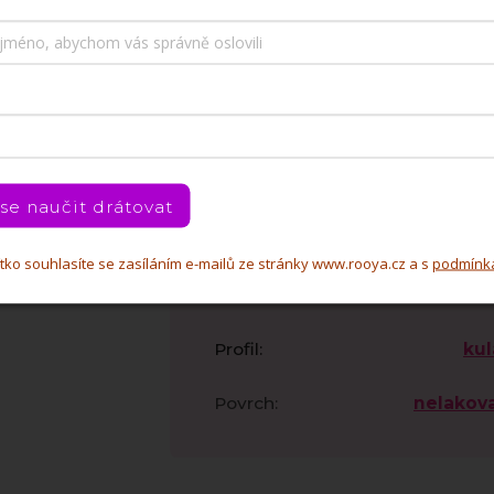
Nerez
Kategorie
:
dr
Barva
:
platin
 se naučit drátovat
nerez
Materiál
:
o
čítko souhlasíte se zasíláním e-mailů ze stránky www.rooya.cz a s
podmínk
Průměr
:
1
Profil
:
kul
Povrch
:
nelakov