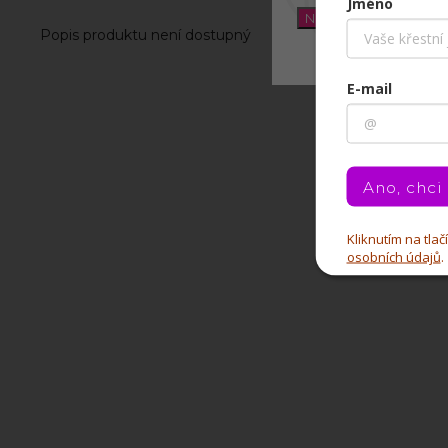
Jméno
Nastavení
Popis produktu není dostupný
E-mail
Ano, chci
Kliknutím na tla
osobních údajů
.