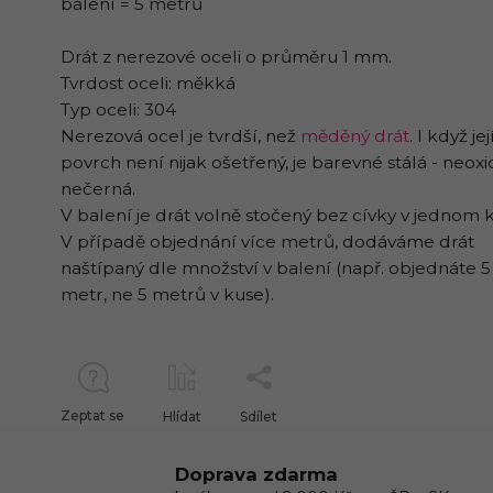
balení = 5 metrů
Drát z nerezové oceli o průměru 1 mm.
Tvrdost oceli: měkká
Typ oceli: 304
Nerezová ocel je tvrdší, než
měděný drát
. I když jej
povrch není nijak ošetřený, je barevné stálá - neoxi
nečerná.
V balení je drát volně stočený bez cívky v jednom 
V případě objednání více metrů, dodáváme drát
naštípaný dle množství v balení (např. objednáte 5 
metr, ne 5 metrů v kuse).
Zeptat se
Hlídat
Sdílet
Doprava zdarma