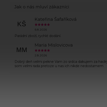
Kateřina Šafaříková
KŠ
6.8.2026
Parádní zboží, rychlé dodání.
Maria Mislovicova
MM
2.8.2026
Dobrý deň velmi pekne Vam zo srdca dakujem za hack
som velmi rada pretoze u nas ich nikde nedostamem