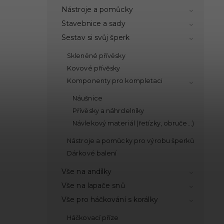
Nástroje a pomůcky
Stavebnice a sady
Sestav si svůj šperk
Skleněné přívěsky
Kovové přívěsky
Komponenty pro kompletaci
Náušnice
Přívěsky a náhrdelníky
Návlekový materiál (řetízky, obruče...)
Nástroje a pomůcky pro výrobu šperků
Dárkové balení
Vše na andílky
Vše na lapače snů
Vše pro háčkování s korálky
Háčkovací příze