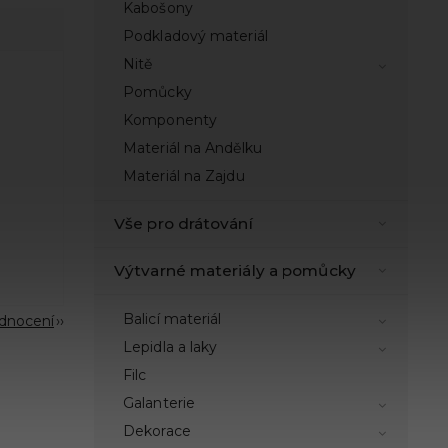
Kabošony
Podkladový materiál
Nitě
Pomůcky
Komponenty
Materiál na Andělku
Materiál na Zajdu
Vše pro drátování
Výtvarné materiály a pomůcky
Balicí materiál
odnocení
Lepidla a laky
Filc
Galanterie
Dekorace