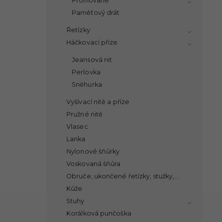
Profilované
Paměťový drát
Řetízky
Háčkovací příze
Jeansová nit
Perlovka
Sněhurka
Vyšívací nitě a příze
Pružné nitě
Vlasec
Lanka
Nylonové šňůrky
Voskovaná šňůra
Obruče, ukončené řetízky, stužky,...
Kůže
Stuhy
Korálková punčoška