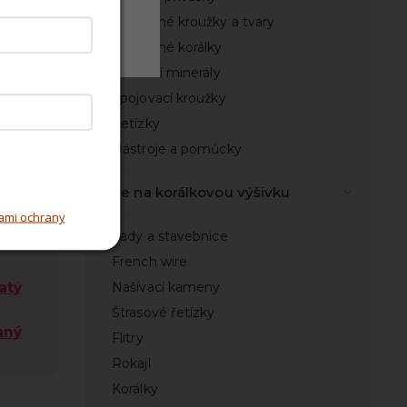
Nedělené kroužky a tvary
Odmítnout
Broušené korálky
Přírodní minerály
ové
áty
Spojovací kroužky
Řetízky
ová
Nástroje a pomůcky
ová
Vše na korálkovou výšivku
cel
ami ochrany
Sady a stavebnice
 mm
French wire
atý
Našívací kameny
Štrasové řetízky
aný
Flitry
Rokajl
Korálky