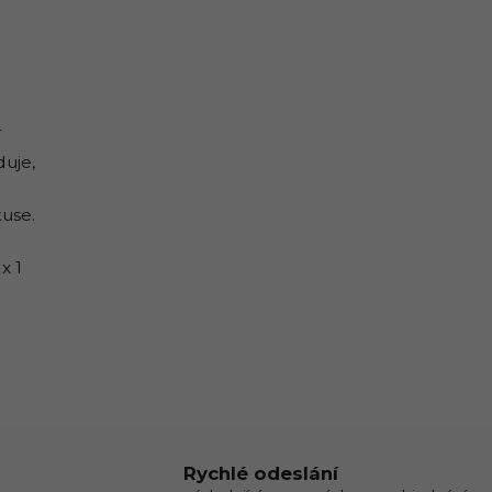
í
duje,
kuse.
x 1
Rychlé odeslání