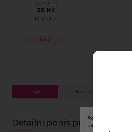
Vyprodáno
36 Kč
18 Kč / 1 ks
Detail
Popis
Hodnocení (1)
Používáme cookies
Detailní popis produktu
díky analýze provo