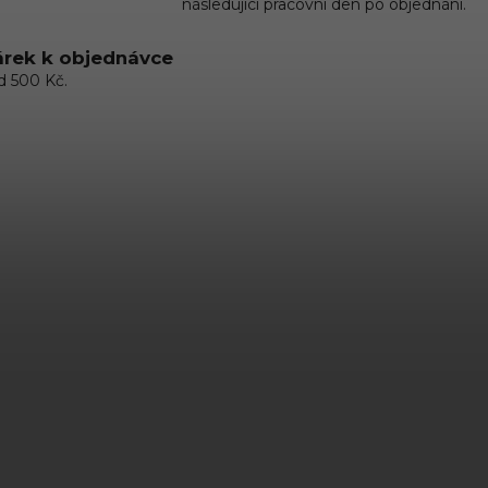
následující pracovní den po objednání.
rek k objednávce
d 500 Kč.