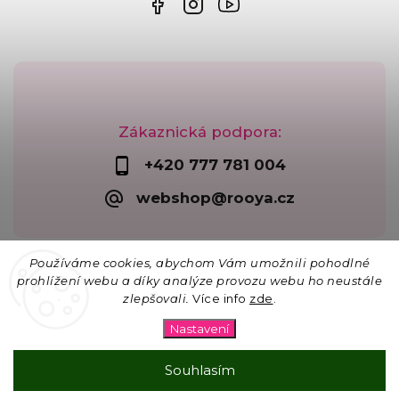
Zákaznická podpora:
+420 777 781 004
webshop@rooya.cz
Používáme cookies, abychom Vám umožnili pohodlné
prohlížení webu a díky analýze provozu webu ho neustále
zlepšovali.
Více info
zde
.
Copyright 2026
Korálkárna Rooya
. Všechna práva
vyhrazena.
Nastavení
Upravit nastavení cookies
Vytvořil
Shoptet
| Design
Shoptak.cz
Souhlasím