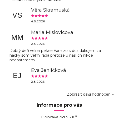
Věra Skramuská
VS
4.8.2026
Maria Mislovicova
MM
2.8.2026
Dobrý deň velmi pekne Vam zo srdca dakujem za
hacky som velmi rada pretoze u nas ich nikde
nedostamem
Eva Jehličková
EJ
2.8.2026
Zobrazit další hodnocení
Informace pro vás
Doprava od 55 Kč