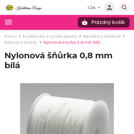
CZK
Prázdný košík
Hledat
Domů
Korálkování a výroba šperků
Návlekový materiál
/
/
/
Nylonové šňůrky
Nylonová šňůrka 0,8 mm bílá
/
Nylonová šňůrka 0,8 mm
bílá