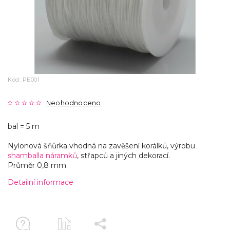
Kód:
PE001
Neohodnoceno
bal = 5 m
Nylonová šňůrka vhodná na zavěšení korálků, výrobu
shamballa náramků
, střapců a jiných dekorací.
Průměr 0,8 mm
Detailní informace