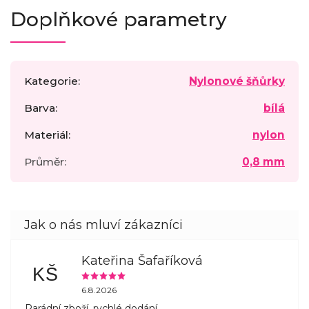
Doplňkové parametry
Kategorie
:
Nylonové šňůrky
Barva
:
bílá
Materiál
:
nylon
Průměr
:
0,8 mm
Kateřina Šafaříková
KŠ
6.8.2026
Parádní zboží, rychlé dodání.