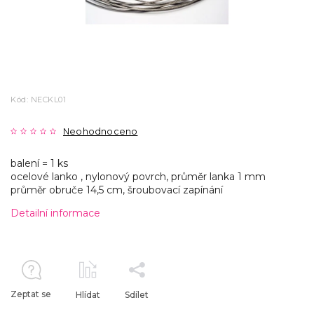
Kód:
NECKL01
Neohodnoceno
balení = 1 ks
ocelové lanko , nylonový povrch, průměr lanka 1 mm
průměr obruče 14,5 cm, šroubovací zapínání
Detailní informace
Zeptat se
Hlídat
Sdílet