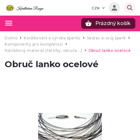
CZK
Prázdný košík
Hledat
Domů
Korálkování a výroba šperků
Sestav si svůj šperk
/
/
/
Komponenty pro kompletaci
/
Návlekový materiál (řetízky, obruče...)
Obruč lanko ocelové
/
Obruč lanko ocelové