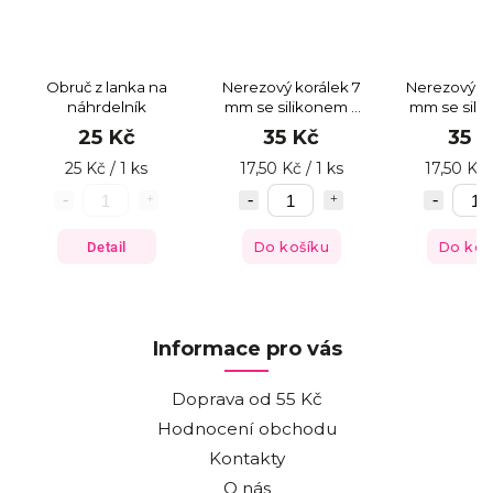
Obruč z lanka na
Nerezový korálek 7
Nerezový ko
náhrdelník
mm se silikonem v
mm se sili
dírce
dírc
25 Kč
35 Kč
35 K
25 Kč / 1 ks
17,50 Kč / 1 ks
17,50 Kč 
Detail
Do košíku
Do koš
Informace pro vás
Doprava od 55 Kč
Hodnocení obchodu
Kontakty
O nás