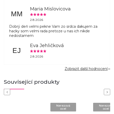
Maria Mislovicova
MM
2.8.2026
Dobrý deň velmi pekne Vam zo srdca dakujem za
hacky som velmi rada pretoze u nas ich nikde
nedostamem
Eva Jehličková
EJ
2.8.2026
Zobrazit další hodnocení
Související produkty
Previous
Next
Nerezová
Nerezová
ocel
ocel