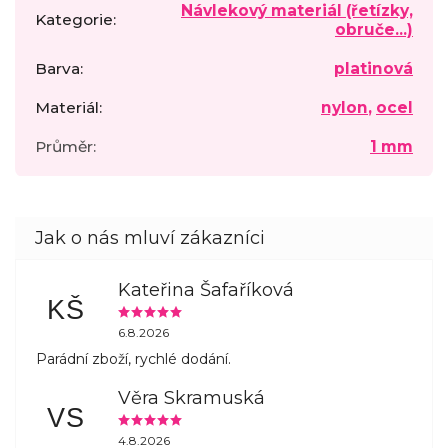
Návlekový materiál (řetízky,
Kategorie
:
obruče...)
Barva
:
platinová
Materiál
:
nylon
,
ocel
Průměr
:
1 mm
Kateřina Šafaříková
KŠ
6.8.2026
Parádní zboží, rychlé dodání.
Věra Skramuská
VS
4.8.2026