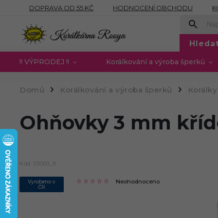
DOPRAVA OD 55 KČ
HODNOCENÍ OBCHODU
K
OBCHODNÍ PODMÍNKY
PODMÍNKY OCHRANY OSOB
Hleda
!! VÝPRODEJ !!
Korálkování a výroba šperků
Domů
Korálkování a výroba šperků
Korálky
/
/
Ohňovky 3 mm křído
Kód:
03000_9
Neohodnoceno
Vyrobeno v
ČR