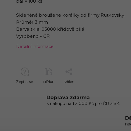
bal = 100 ks
Skleněné broušené korálky od firmy Rutkovsky.
Průměr 3 mm
Barva skla: 03000 křídově bílá
Vyrobeno v ČR
Detailní informace
Zeptat se
Hlídat
Sdílet
Doprava zdarma
k nákupu nad 2 000 Kč pro ČR a SK.
Dá
na