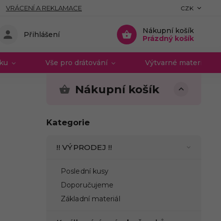
VRÁCENÍ A REKLAMACE
CZK
Nákupní košík
Přihlášení
Prázdný košík
vku
Vše pro drátování
Výtvarné materiály 
Nákupní košík
Kategorie
!! VÝPRODEJ !!
Poslední kusy
Doporučujeme
Základní materiál