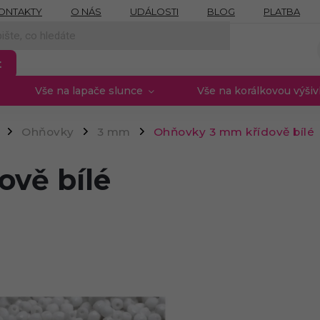
ONTAKTY
O NÁS
UDÁLOSTI
BLOG
PLATBA
NÍCH ÚDAJŮ
MOJE OBJEDNÁVKA
PROVIZNÍ SYSTÉM
t
Vše na lapače slunce
Vše na korálkovou výši
Ohňovky
3 mm
Ohňovky 3 mm křídově bílé
/
/
/
vě bílé