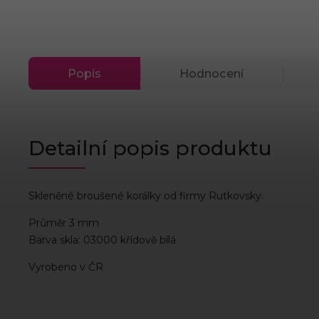
Popis
Hodnocení
Detailní popis produktu
Skleněné broušené korálky od firmy Rutkovsky.
Průměr 3 mm
Barva skla: 03000 křídově bílá
Vyrobeno v ČR