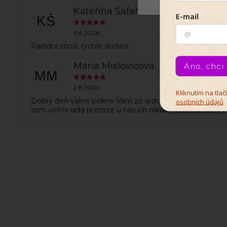
Kateřina Šafaříková
E-mail
KŠ
6.8.2026
Parádní zboží, rychlé dodání.
Maria Mislovicova
Ano, chci
MM
2.8.2026
Kliknutím na tla
Dobrý deň velmi pekne Vam zo srdca dakujem za hack
osobních údajů
.
som velmi rada pretoze u nas ich nikde nedostamem