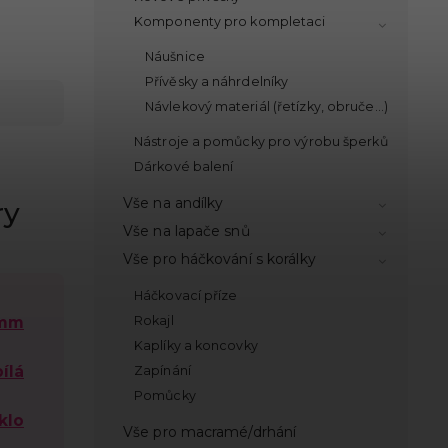
Komponenty pro kompletaci
Náušnice
Přívěsky a náhrdelníky
Návlekový materiál (řetízky, obruče...)
Nástroje a pomůcky pro výrobu šperků
Dárkové balení
Vše na andílky
ry
Vše na lapače snů
Vše pro háčkování s korálky
Háčkovací příze
 mm
Rokajl
Kaplíky a koncovky
bílá
Zapínání
Pomůcky
klo
Vše pro macramé/drhání