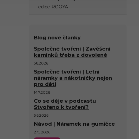
edice ROOYA
Blog nové články
Společné tvoření | Zavěšení
kamínků třeba z dovolené
5.8.2026
Společné tvoření | Letní
náramky a nákotníčky nejen
pro děti
14.7.2026
Co se děje v podcastu
Stvořeno k tvoření?
5.6.2026
Návod | Náramek na gumičce
27.5.2026