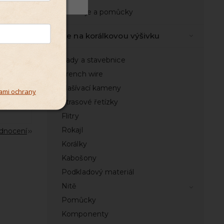
Nástroje a pomůcky
Vše na korálkovou výšivku
Sady a stavebnice
French wire
Našívací kameny
ami ochrany
Štrasové řetízky
Flitry
Rokajl
odnocení
Korálky
Kabošony
Podkladový materiál
Nitě
Pomůcky
Komponenty