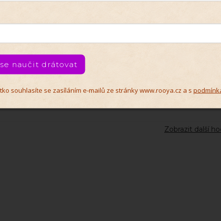
Věra Skramuská
VS
4.8.2026
Eva Jehličková
 se naučit drátovat
EJ
2.8.2026
čítko souhlasíte se zasíláním e-mailů ze stránky www.rooya.cz a s
podmínk
y
Zobrazit další h