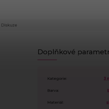
Diskuze
Doplňkové paramet
Kategorie
:
3
Barva
:
Materiál
:
s