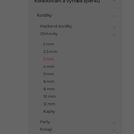
Korálkování a výroba šperků
Korálky
Mačkané korálky
Ohňovky
2 mm
2,5 mm
3 mm
4 mm
5 mm
6 mm
8 mm
10 mm
12 mm
Kapky
Perly
Rokajl