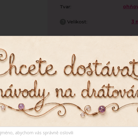
Tvar
:
ohňo
?
Velikost
:
3
Povrch
:
les
Počet
průtahů
:
?
Průměr
0,7
dírky
:
Výrobce
:
Rutkov
, abychom Vám umožnili pohodlné prohlížení webu a
zu webu ho neustále zlepšovali.
Více info
zde
.