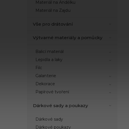
Materiál na Andělku
Materiál na Zajdu
Vše pro drátování
Výtvarné materiály a pomůcky
Balicí materiál
Lepidla a laky
Filc
Galanterie
Dekorace
Papírové tvoření
Dárkové sady a poukazy
Dárkové sady
Dárkové poukazy