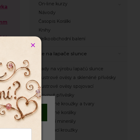
On-line kurzy
vka
Návody
Časopis Korálki
 mm
Knihy
klý
Velkoobchodní balení
Vše na lapače slunce
1
Sady na výrobu lapačů slunce
 mm
Lustrové ověsy a skleněné přívěsky
Lustrové ověsy spojovací
Kovové přívěsky
sky
Nedělené kroužky a tvary
Souhlasím
Broušené korálky
Přírodní minerály
Spojovací kroužky
Odmítnout
Řetízky