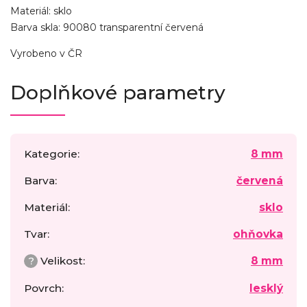
Materiál: sklo
Barva skla: 90080 transparentní červená
Vyrobeno v ČR
Doplňkové parametry
Kategorie
:
8 mm
Barva
:
červená
Materiál
:
sklo
Tvar
:
ohňovka
?
Velikost
:
8 mm
Povrch
:
lesklý