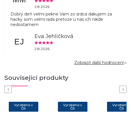
2.8.2026
Dobrý deň velmi pekne Vam zo srdca dakujem za
hacky som velmi rada pretoze u nas ich nikde
nedostamem
Eva Jehličková
EJ
2.8.2026
Zobrazit další hodnocení
Související produkty
Previous
Next
Vyrobeno v
Vyrobeno v
Vyrobeno 
ČR
ČR
ČR