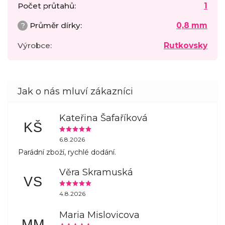
Počet průtahů
:
1
?
Průměr dírky
:
0,8 mm
Výrobce
:
Rutkovsky
Kateřina Šafaříková
KŠ
6.8.2026
Parádní zboží, rychlé dodání.
Věra Skramuská
VS
4.8.2026
Maria Mislovicova
MM