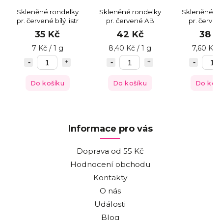
Skleněné rondelky
Skleněné rondelky
Skleněné r
pr. červené bílý listr
pr. červené AB
pr. červen
poko
35 Kč
42 Kč
38 
7 Kč / 1 g
8,40 Kč / 1 g
7,60 Kč 
Do košíku
Do košíku
Do koš
Informace pro vás
Doprava od 55 Kč
Hodnocení obchodu
Kontakty
O nás
Události
Blog