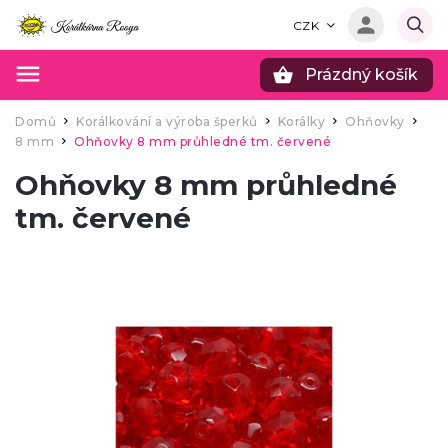
CZK
Prázdný košík
Hledat
Domů
Korálkování a výroba šperků
Korálky
Ohňovky
/
/
/
/
8 mm
Ohňovky 8 mm průhledné tm. červené
/
Ohňovky 8 mm průhledné
tm. červené