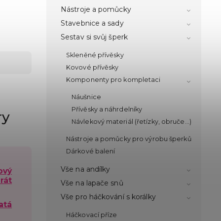
Nástroje a pomůcky
Stavebnice a sady
Sestav si svůj šperk
Skleněné přívěsky
Kovové přívěsky
Komponenty pro kompletaci
Náušnice
Přívěsky a náhrdelníky
ry
Návlekový materiál (řetízky, obruče...)
Nástroje a pomůcky pro výrobu šperků
Dárkové balení
Vše na andílky
ový
rát
Vše na lapače snů
Vše pro háčkování s korálky
atá
Háčkovací příze