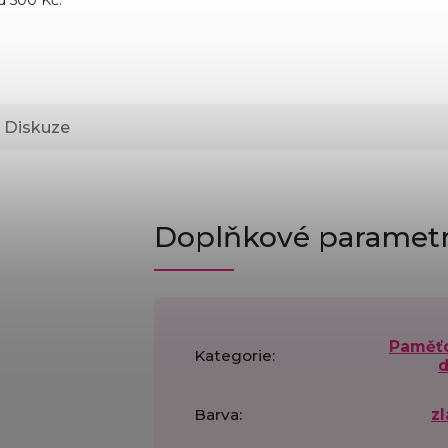
Diskuze
Doplňkové paramet
Paměť
Kategorie
:
d
Barva
:
zl