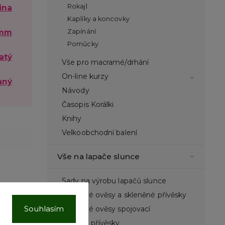
Rokajl
tina
Kaplíky a koncovky
 mm
Zapínání
Pomůcky
atý
Vše pro macramé/drhání
On-line kurzy
aný
Návody
Časopis Korálki
Knihy
Velkoobchodní balení
Vše na lapače slunce
Sady na výrobu lapačů slunce
Lustrové ověsy a skleněné přívěsky
Souhlasím
Lustrové ověsy spojovací
Kovové přívěsky