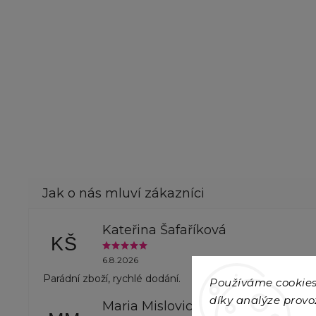
Kateřina Šafaříková
KŠ
6.8.2026
Parádní zboží, rychlé dodání.
Používáme cookies
díky analýze provo
Maria Mislovicova