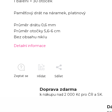
1 balení = 30 otoček
Paměťový drát na náramek, platinový
Průměr drátu 0,6 mm
Průměr otočky 5,6-6 cm
Bez obsahu niklu
Detailní informace
Zeptat se
Hlídat
Sdílet
Doprava zdarma
k nákupu nad 2 000 Kč pro ČR a SK.
Dá
na