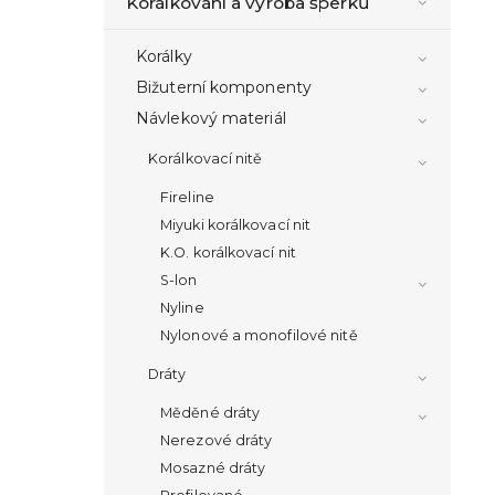
Korálkování a výroba šperků
Korálky
Bižuterní komponenty
Návlekový materiál
Korálkovací nitě
Fireline
Miyuki korálkovací nit
K.O. korálkovací nit
S-lon
Nyline
Nylonové a monofilové nitě
Dráty
Měděné dráty
Nerezové dráty
Mosazné dráty