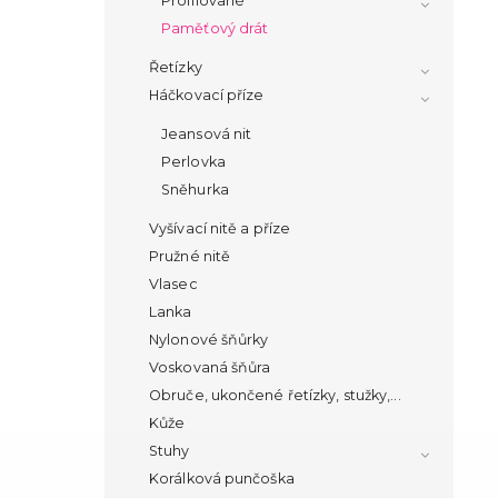
Profilované
Paměťový drát
Řetízky
Háčkovací příze
Jeansová nit
Perlovka
Sněhurka
Vyšívací nitě a příze
Pružné nitě
Vlasec
Lanka
Nylonové šňůrky
Voskovaná šňůra
Obruče, ukončené řetízky, stužky,...
Kůže
Stuhy
Korálková punčoška