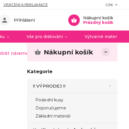
VRÁCENÍ A REKLAMACE
CZK
Nákupní košík
Přihlášení
Prázdný košík
vku
Vše pro drátování
Výtvarné materiály 
Nákupní košík
drát náramek zlatý
Kategorie
!! VÝPRODEJ !!
Poslední kusy
Doporučujeme
Základní materiál