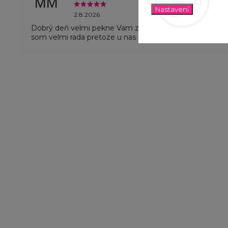
MM
Jméno
Nastavení
2.8.2026
Dobrý deň velmi pekne Vam zo srdca dakujem za hack
som velmi rada pretoze u nas ich nikde nedostamem
E-mail
Ano, chci
Kliknutím na tla
osobních údajů
.