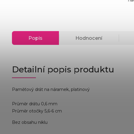
Popis
Hodnocení
Detailní popis produktu
Paměťový drát na náramek, platinový
Průměr drátu 0,6 mm
Průměr otočky 5,6-6 cm
Bez obsahu niklu