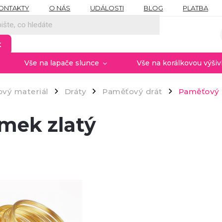
ONTAKTY
O NÁS
UDÁLOSTI
BLOG
PLATBA
NÍCH ÚDAJŮ
MOJE OBJEDNÁVKA
PROVIZNÍ SYSTÉM
t
Vše na lapače slunce
Vše na korálkovou výši
vý materiál
Dráty
Paměťový drát
Paměťový 
/
/
/
mek zlatý