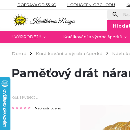
DOPRAVA OD 55 KČ
HODNOCENÍ OBCHODU
K
OBCHODNÍ PODMÍNKY
PODMÍNKY OCHRANY OSOB
Hleda
!! VÝPRODEJ !!
Korálkování a výroba šperků
Domů
Korálkování a výroba šperků
Návleko
/
/
Paměťový drát nára
Kód:
MWB60GL
Neohodnoceno