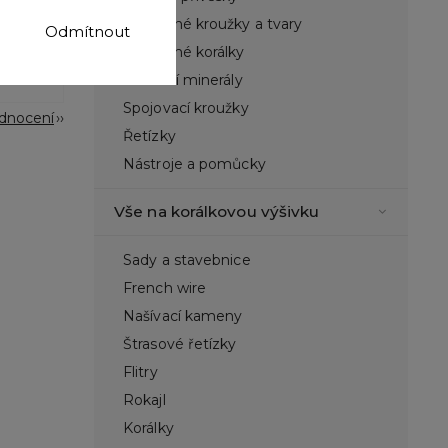
Nedělené kroužky a tvary
Odmítnout
Broušené korálky
Přírodní minerály
Spojovací kroužky
odnocení
Řetízky
Nástroje a pomůcky
Vše na korálkovou výšivku
ami ochrany
Sady a stavebnice
French wire
Našívací kameny
Štrasové řetízky
Flitry
Rokajl
Korálky