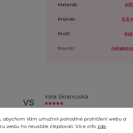
Materiál
:
sli
Průměr
:
0,6
Profil
:
kul
Povrch
:
nelakov
Věra Skramuská
VS
4.8.2026
, abychom Vám umožnili pohodlné prohlížení webu a
zu webu ho neustále zlepšovali.
Více info
zde
.
Eva Jehličková