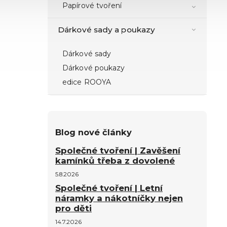
Papírové tvoření
Dárkové sady a poukazy
Dárkové sady
Dárkové poukazy
edice ROOYA
Blog nové články
Společné tvoření | Zavěšení
kamínků třeba z dovolené
5.8.2026
Společné tvoření | Letní
náramky a nákotníčky nejen
pro děti
14.7.2026