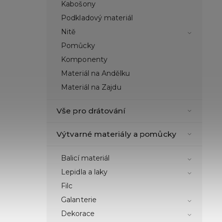
Kabošony
Podkladový materiál
Nitě
Pomůcky
Komponenty
Materiál na Andělku
Materiál na Zajdu
Vše pro drátování
Výtvarné materiály a pomůcky
Balicí materiál
Lepidla a laky
Filc
Galanterie
Dekorace