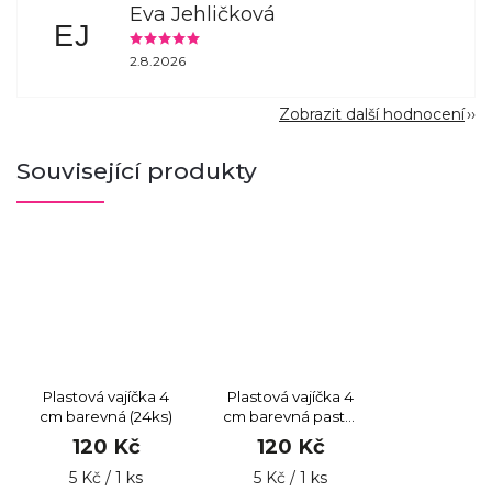
Eva Jehličková
EJ
2.8.2026
Zobrazit další hodnocení
Související produkty
Plastová vajíčka 4
Plastová vajíčka 4
cm barevná (24ks)
cm barevná pastel
(24ks)
120 Kč
120 Kč
5 Kč / 1 ks
5 Kč / 1 ks