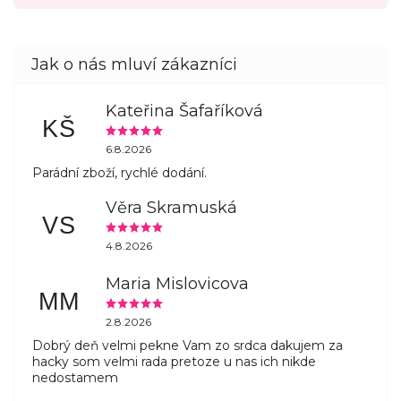
Kateřina Šafaříková
KŠ
6.8.2026
Parádní zboží, rychlé dodání.
Věra Skramuská
VS
4.8.2026
Maria Mislovicova
MM
2.8.2026
Dobrý deň velmi pekne Vam zo srdca dakujem za
hacky som velmi rada pretoze u nas ich nikde
nedostamem