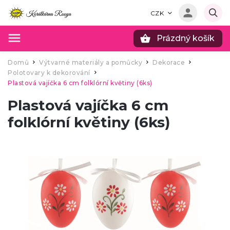
CZK
Prázdný košík
Hledat
Domů
Výtvarné materiály a pomůcky
Dekorace
/
/
/
Polotovary k dekorování
/
Plastová vajíčka 6 cm folklórní květiny (6ks)
Plastová vajíčka 6 cm
folklórní květiny (6ks)