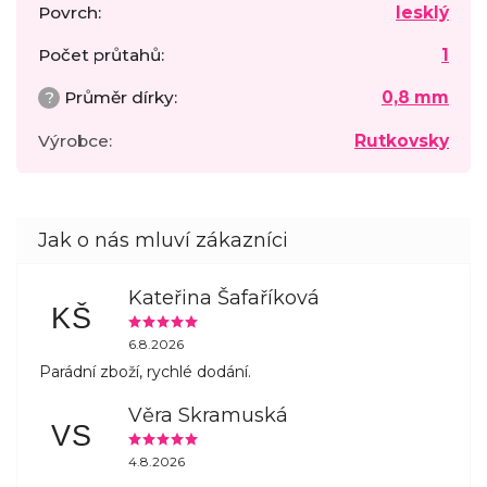
Povrch
:
lesklý
Počet průtahů
:
1
?
Průměr dírky
:
0,8 mm
Výrobce
:
Rutkovsky
Kateřina Šafaříková
KŠ
6.8.2026
Parádní zboží, rychlé dodání.
Věra Skramuská
VS
4.8.2026