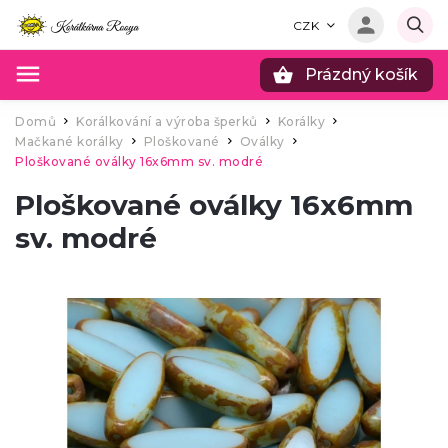
CZK
Prázdný košík
Hledat
Domů
Korálkování a výroba šperků
Korálky
/
/
/
Mačkané korálky
Ploškované
Oválky
/
/
/
Ploškované oválky 16x6mm sv. modré
Ploškované oválky 16x6mm
sv. modré