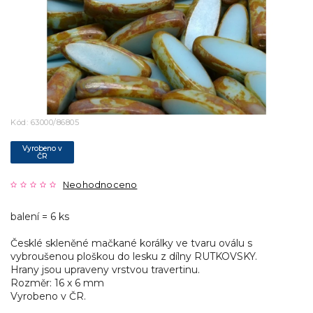
Kód:
63000/86805
Vyrobeno v
ČR
Neohodnoceno
balení = 6 ks
Česklé skleněné mačkané korálky ve tvaru oválu s
vybroušenou ploškou do lesku z dílny RUTKOVSKY.
Hrany jsou upraveny vrstvou travertinu.
Rozměr: 16 x 6 mm
Vyrobeno v ČR.