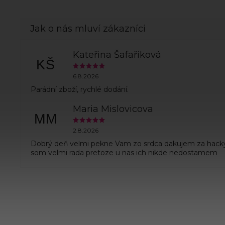
Kateřina Šafaříková
KŠ
6.8.2026
Parádní zboží, rychlé dodání.
Maria Mislovicova
MM
2.8.2026
Dobrý deň velmi pekne Vam zo srdca dakujem za hack
som velmi rada pretoze u nas ich nikde nedostamem