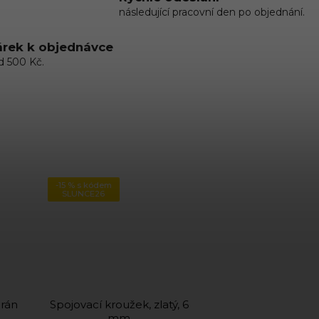
následující pracovní den po objednání.
rek k objednávce
d 500 Kč.
-15 % s kódem
SLUNCE26
grán
Spojovací kroužek, zlatý, 6
mm