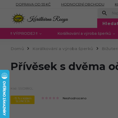
DOPRAVA OD 55 KČ
HODNOCENÍ OBCHODU
K
OBCHODNÍ PODMÍNKY
PODMÍNKY OCHRANY OSOB
Hleda
!! VÝPRODEJ !!
Korálkování a výroba šperků
Domů
Korálkování a výroba šperků
Bižute
/
/
Přívěsek s dvěma oč
Kód:
SSC089GL
Neohodnoceno
-15 % s kódem
SLUNCE26