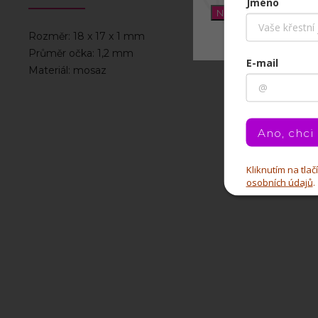
Jméno
Nastavení
Rozměr: 18 x 17 x 1 mm
Průměr očka: 1,2 mm
E-mail
Materiál: mosaz
Ano, chci
Kliknutím na tla
osobních údajů
.