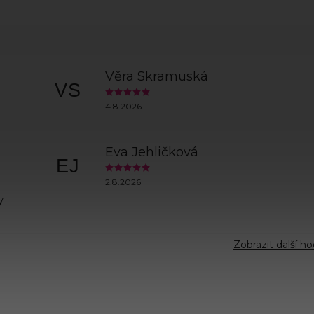
Věra Skramuská
VS
4.8.2026
Eva Jehličková
EJ
2.8.2026
y
Zobrazit další h