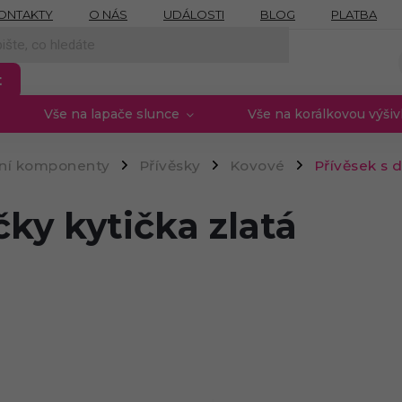
ONTAKTY
O NÁS
UDÁLOSTI
BLOG
PLATBA
NÍCH ÚDAJŮ
MOJE OBJEDNÁVKA
PROVIZNÍ SYSTÉM
t
Vše na lapače slunce
Vše na korálkovou výši
rní komponenty
Přívěsky
Kovové
Přívěsek s 
/
/
/
ky kytička zlatá