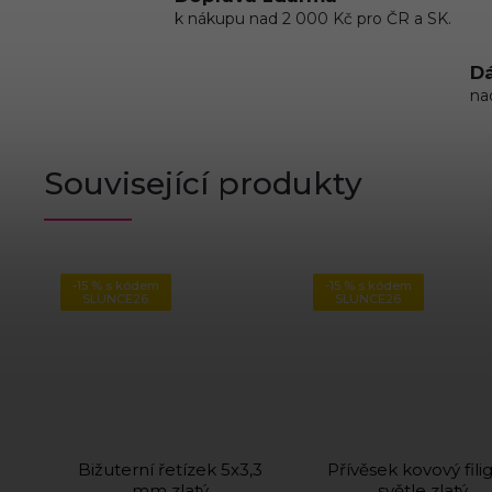
k nákupu nad 2 000 Kč pro ČR a SK.
Dá
na
Související produkty
-15 % s kódem
-15 % s kódem
SLUNCE26
SLUNCE26
Bižuterní řetízek 5x3,3
Přívěsek kovový fili
mm zlatý
světle zlatý