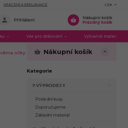
VRÁCENÍ A REKLAMACE
CZK
Nákupní košík
Přihlášení
Prázdný košík
vku
Vše pro drátování
Výtvarné materiály 
Nákupní košík
dvěma očky kytička zlatá
Kategorie
!! VÝPRODEJ !!
Poslední kusy
Doporučujeme
Základní materiál