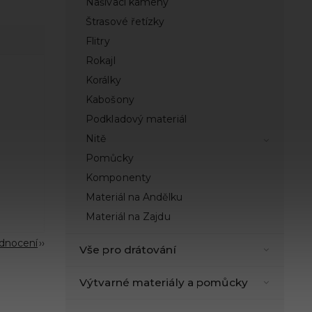
Našívací kameny
Štrasové řetízky
Flitry
Rokajl
Korálky
Kabošony
Podkladový materiál
Nitě
Pomůcky
Komponenty
Materiál na Andělku
Materiál na Zajdu
odnocení
Vše pro drátování
Výtvarné materiály a pomůcky