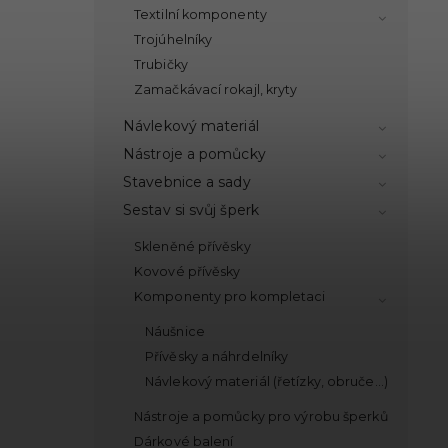
Textilní komponenty
Trojúhelníky
Trubičky
Zamačkávací rokajl, kryty
Návlekový materiál
Nástroje a pomůcky
Stavebnice a sady
Sestav si svůj šperk
Skleněné přívěsky
Kovové přívěsky
Komponenty pro kompletaci
Náušnice
Přívěsky a náhrdelníky
Návlekový materiál (řetízky, obruče...)
Nástroje a pomůcky pro výrobu šperků
Dárkové balení