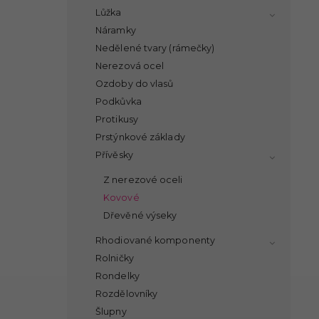
Lůžka
Náramky
Nedělené tvary (rámečky)
Nerezová ocel
Ozdoby do vlasů
Podkůvka
Protikusy
Prstýnkové základy
Přívěsky
Z nerezové oceli
Kovové
Dřevěné výseky
Rhodiované komponenty
Rolničky
Rondelky
Rozdělovníky
Šlupny