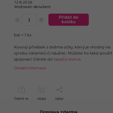
12.8.2026
Možnosti doručení
Přidat do
košíku
bal = 1 ks
Kovový přívěsek s dvěma očky, který je vhodný na
výrobu náramků či náušnic. Můžete ho také použít
spojovací článek do
lapačů slunce
.
Detailní informace
Zeptat se
Hlídat
Sdílet
Doprava zdarma