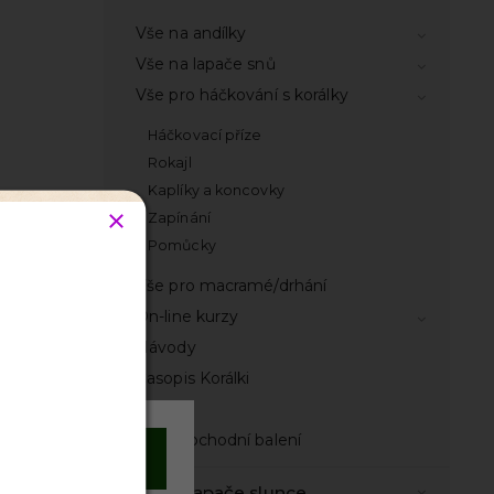
Vše na andílky
Vše na lapače snů
Vše pro háčkování s korálky
Háčkovací příze
Rokajl
Kaplíky a koncovky
Zapínání
Pomůcky
Vše pro macramé/drhání
On-line kurzy
Návody
Časopis Korálki
Knihy
Velkoobchodní balení
Souhlasím
ry
Vše na lapače slunce