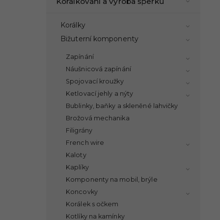
Korálkování a výroba šperků
Korálky
Bižuterní komponenty
Zapínání
Náušnicová zapínání
Spojovací kroužky
Ketlovací jehly a nýty
Bublinky, baňky a skleněné lahvičky
Brožová mechanika
Filigrány
French wire
Kaloty
Kaplíky
Komponenty na mobil, brýle
Koncovky
Korálek s očkem
Kotlíky na kamínky