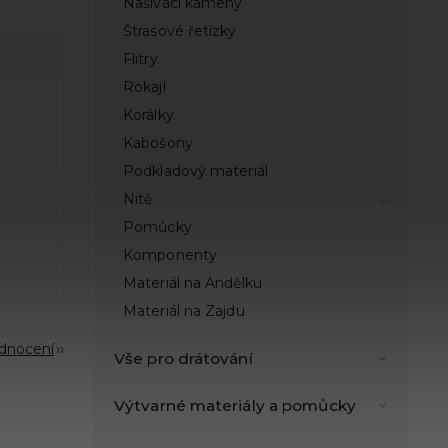
Našívací kameny
Štrasové řetízky
Flitry
Rokajl
Korálky
Kabošony
Podkladový materiál
Nitě
Pomůcky
Komponenty
Materiál na Andělku
Materiál na Zajdu
odnocení
Vše pro drátování
Výtvarné materiály a pomůcky