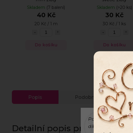
Skladem
(7 balení)
Skladem
(>20 ks)
40 Kč
30 Kč
20 Kč / 1 m
30 Kč / 1 ks
Do košíku
Do košíku
Popis
Podobné (3)
Používáme cookies
Detailní popis produktu
díky analýze provo