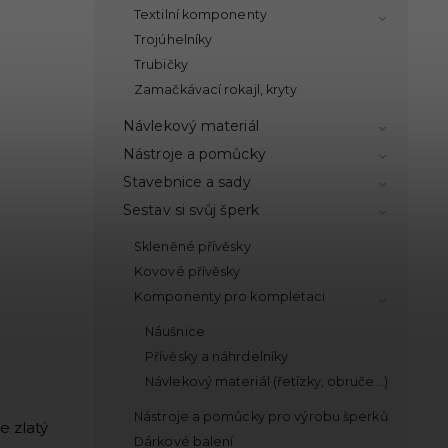
Textilní komponenty
Trojúhelníky
Trubičky
Zamačkávací rokajl, kryty
Návlekový materiál
Nástroje a pomůcky
Stavebnice a sady
Sestav si svůj šperk
Skleněné přívěsky
Kovové přívěsky
Komponenty pro kompletaci
Náušnice
Přívěsky a náhrdelníky
Návlekový materiál (řetízky, obruče...)
Nástroje a pomůcky pro výrobu šperků
e zlatý
Dárkové balení