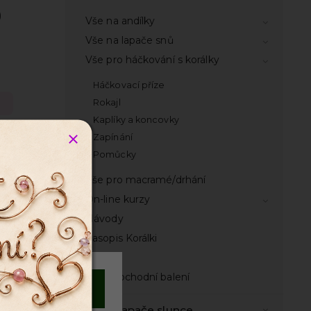
)
Vše na andílky
Vše na lapače snů
Vše pro háčkování s korálky
Háčkovací příze
Rokajl
Kaplíky a koncovky
Zapínání
Pomůcky
Vše pro macramé/drhání
On-line kurzy
Návody
Časopis Korálki
Knihy
Velkoobchodní balení
Souhlasím
ry
Vše na lapače slunce