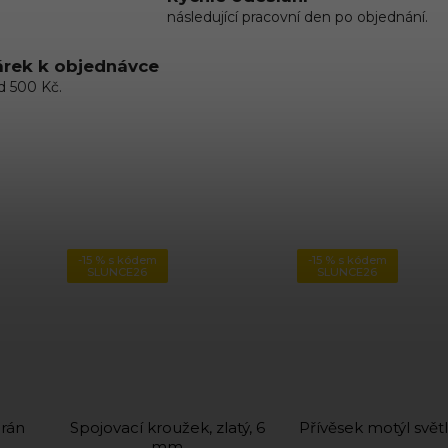
následující pracovní den po objednání.
rek k objednávce
d 500 Kč.
-15 % s kódem
-15 % s kódem
SLUNCE26
SLUNCE26
grán
Spojovací kroužek, zlatý, 6
Přívěsek motýl světl
mm