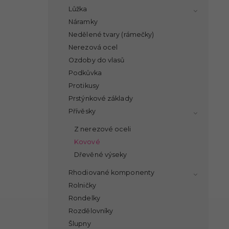
Lůžka
Náramky
Nedělené tvary (rámečky)
Nerezová ocel
Ozdoby do vlasů
Podkůvka
Protikusy
Prstýnkové základy
Přívěsky
Z nerezové oceli
Kovové
Dřevěné výseky
Rhodiované komponenty
Rolničky
Rondelky
Rozdělovníky
Šlupny