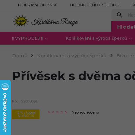
DOPRAVA OD 55 KČ
HODNOCENÍ OBCHODU
K
OBCHODNÍ PODMÍNKY
PODMÍNKY OCHRANY OSOB
Hleda
!! VÝPRODEJ !!
Korálkování a výroba šperků
Domů
Korálkování a výroba šperků
Bižute
/
/
Přívěsek s dvěma oč
Kód:
SSC088GL
Neohodnoceno
-15 % s kódem
SLUNCE26