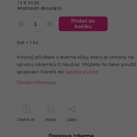
12.8.2026
Možnosti doručení
Přidat do
košíku
bal = 1 ks
Kovový přívěsek s dvěma očky, který je vhodný na
výrobu náramků či náušnic. Můžete ho také použít
spojovací článek do
lapačů slunce
.
Detailní informace
Zeptat se
Hlídat
Sdílet
Doprava zdarma