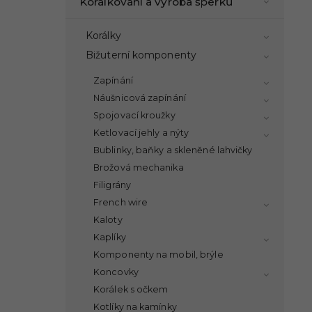
Korálkování a výroba šperků
Korálky
Bižuterní komponenty
Zapínání
Náušnicová zapínání
Spojovací kroužky
Ketlovací jehly a nýty
Bublinky, baňky a skleněné lahvičky
Brožová mechanika
Filigrány
French wire
Kaloty
Kaplíky
Komponenty na mobil, brýle
Koncovky
Korálek s očkem
Kotlíky na kamínky