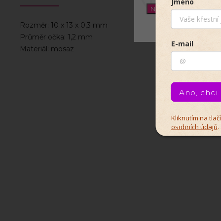
Jméno
Nastavení
Rozměr: 10 x 13 x 0,3 mm
Průměr očka: 1,2 mm
E-mail
Materiál: mosaz
Ano, chci
Kliknutím na tla
osobních údajů
.