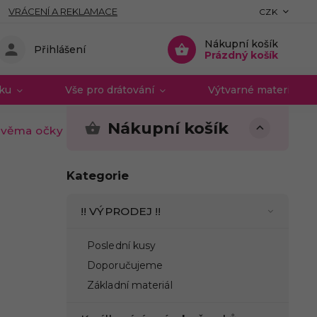
VRÁCENÍ A REKLAMACE
CZK
Nákupní košík
Přihlášení
Prázdný košík
vku
Vše pro drátování
Výtvarné materiály 
Nákupní košík
dvěma očky motýl zlatý
Kategorie
!! VÝPRODEJ !!
Poslední kusy
Doporučujeme
Základní materiál