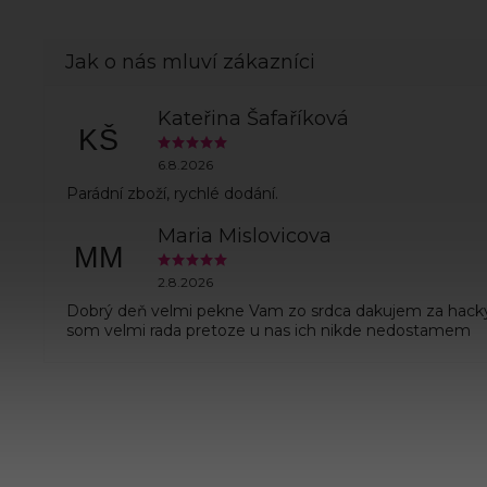
Kateřina Šafaříková
KŠ
6.8.2026
Parádní zboží, rychlé dodání.
Maria Mislovicova
MM
2.8.2026
Dobrý deň velmi pekne Vam zo srdca dakujem za hack
som velmi rada pretoze u nas ich nikde nedostamem