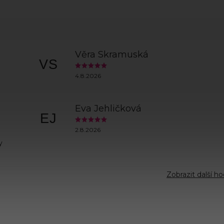
Věra Skramuská
VS
4.8.2026
Eva Jehličková
EJ
2.8.2026
y
Zobrazit další h