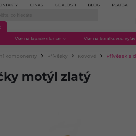
ONTAKTY
O NÁS
UDÁLOSTI
BLOG
PLATBA
NÍCH ÚDAJŮ
MOJE OBJEDNÁVKA
PROVIZNÍ SYSTÉM
t
Vše na lapače slunce
Vše na korálkovou výši
rní komponenty
Přívěsky
Kovové
Přívěsek s 
/
/
/
ky motýl zlatý