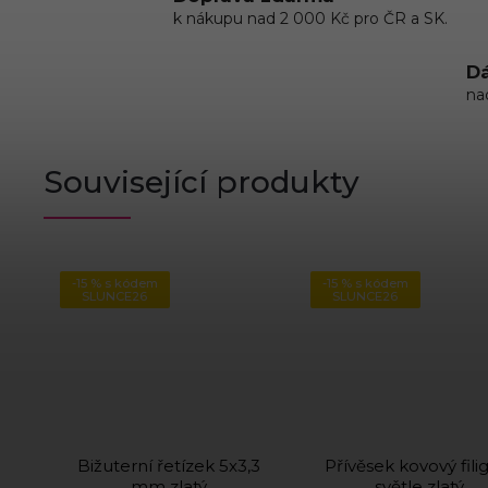
k nákupu nad 2 000 Kč pro ČR a SK.
Dá
na
Související produkty
-15 % s kódem
-15 % s kódem
SLUNCE26
SLUNCE26
Bižuterní řetízek 5x3,3
Přívěsek kovový fili
mm zlatý
světle zlatý