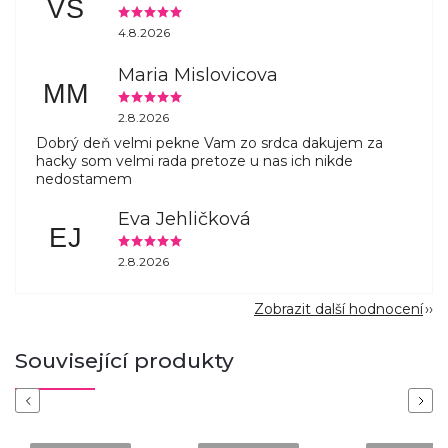
VS
4.8.2026
Maria Mislovicova
MM
2.8.2026
Dobrý deň velmi pekne Vam zo srdca dakujem za
hacky som velmi rada pretoze u nas ich nikde
nedostamem
Eva Jehličková
EJ
2.8.2026
Zobrazit další hodnocení
Související produkty
Previous
Next