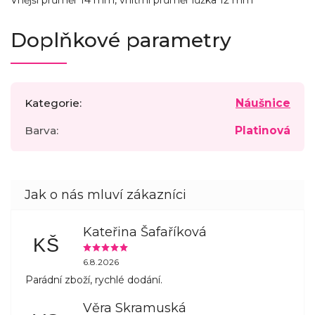
Vnější průměr 14 mm, vnitřní průměr lůžka 12 mm
Doplňkové parametry
Kategorie
:
Náušnice
Barva
:
Platinová
Kateřina Šafaříková
KŠ
6.8.2026
Parádní zboží, rychlé dodání.
Věra Skramuská