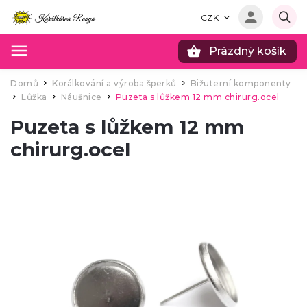
CZK
Prázdný košík
Hledat
Domů
Korálkování a výroba šperků
Bižuterní komponenty
/
/
Lůžka
Náušnice
Puzeta s lůžkem 12 mm chirurg.ocel
/
/
/
Puzeta s lůžkem 12 mm
chirurg.ocel