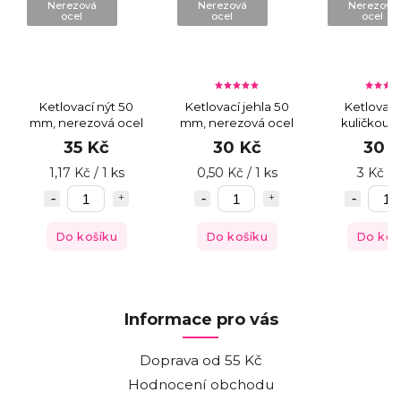
Nerezová
Nerezová
Nerezová
ocel
ocel
ocel
Ketlovací nýt 50
Ketlovací jehla 50
Ketlovací
mm, nerezová ocel
mm, nerezová ocel
kuličkou 
nere
35 Kč
30 Kč
30 
1,17 Kč / 1 ks
0,50 Kč / 1 ks
3 Kč / 1
Do košíku
Do košíku
Do koš
Informace pro vás
Doprava od 55 Kč
Hodnocení obchodu