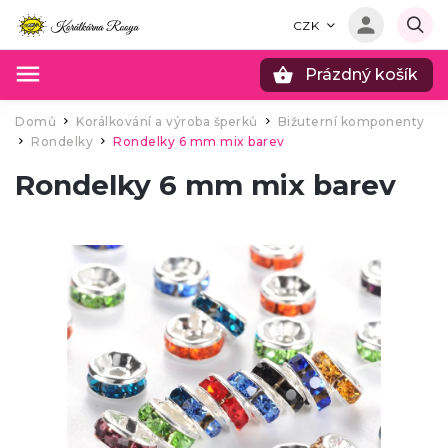
CZK
Prázdný košík
Hledat
Domů
Korálkování a výroba šperků
Bižuterní komponenty
/
/
Rondelky
Rondelky 6 mm mix barev
/
/
Rondelky 6 mm mix barev