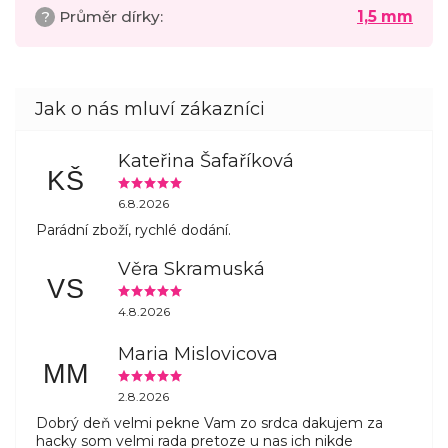
?
Průměr dírky
:
1,5 mm
Kateřina Šafaříková
KŠ
6.8.2026
Parádní zboží, rychlé dodání.
Věra Skramuská
VS
4.8.2026
Maria Mislovicova
MM
2.8.2026
Dobrý deň velmi pekne Vam zo srdca dakujem za
hacky som velmi rada pretoze u nas ich nikde