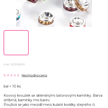
Kód:
RD0106MX
Neohodnoceno
bal = 10 ks
Kovový kroužek se skleněnými šatonovými kamínky. Barva
stříbrná, kamínky mix barev.
Používá se jako mezidíl mezi kulaté korálky stejného či