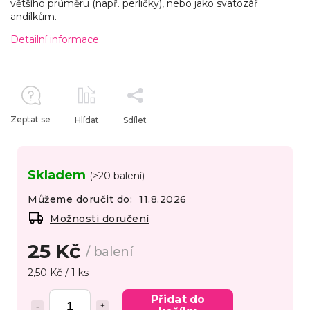
většího průměru (např. perličky), nebo jako svatozář
andílkům.
Detailní informace
Zeptat se
Hlídat
Sdílet
Skladem
(>20 balení)
Můžeme doručit do:
11.8.2026
Možnosti doručení
25 Kč
/ balení
2,50 Kč / 1 ks
Přidat do