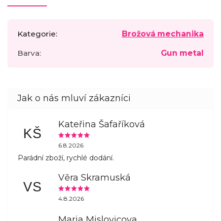
Kategorie
:
Brožová mechanika
Barva
:
Gun metal
Kateřina Šafaříková
KŠ
6.8.2026
Parádní zboží, rychlé dodání.
Věra Skramuská
VS
4.8.2026
Maria Mislovicova