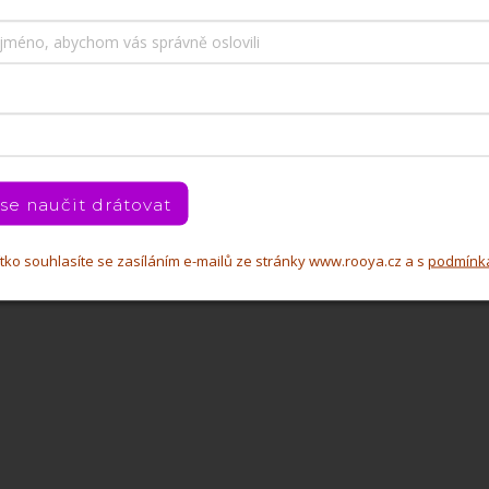
 se naučit drátovat
čítko souhlasíte se zasíláním e-mailů ze stránky www.rooya.cz a s
podmínk