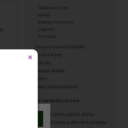
Háčkovací příze
Rokajl
Kaplíky a koncovky
ky
Zapínání
Pomůcky
Vše pro macramé/drhání
On-line kurzy
Návody
Časopis Korálki
odnocení
Knihy
Velkoobchodní balení
Vše na lapače slunce
Sady na výrobu lapačů slunce
Souhlasím
Lustrové ověsy a skleněné přívěsky