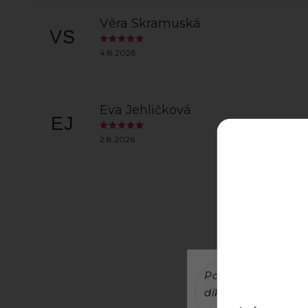
Věra Skramuská
VS
4.8.2026
Eva Jehličková
EJ
2.8.2026
Používáme cookies
díky analýze provo