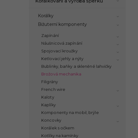
Korálkování a výroba šperků
Korálky
Bižuterní komponenty
Zapínání
Náušnicová zapínání
Spojovací kroužky
Ketlovací jehly a nýty
Bublinky, baňky a skleněné lahvičky
Brožová mechanika
Filigrány
French wire
Kaloty
Kaplíky
Komponenty na mobil, brýle
Koncovky
Korálek s očkem
Kotlíky na kamínky