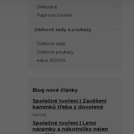
Dekorace
Papírové tvoření
Dárkové sady a poukazy
Dárkové sady
Dárkové poukazy
edice ROOYA
Blog nové články
Společné tvoření | Zavěšení
kamínků třeba z dovolené
5.8.2026
Společné tvoření | Letní
náramky a nákotníčky nejen