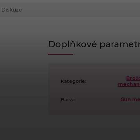
Diskuze
Doplňkové paramet
Brož
Kategorie
:
mechan
Barva
:
Gun me