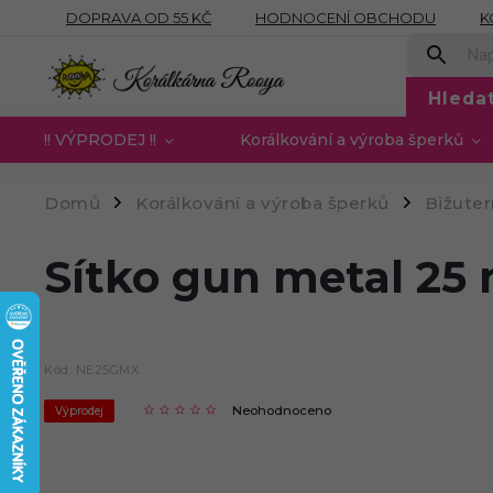
DOPRAVA OD 55 KČ
HODNOCENÍ OBCHODU
K
OBCHODNÍ PODMÍNKY
PODMÍNKY OCHRANY OSOB
Hleda
!! VÝPRODEJ !!
Korálkování a výroba šperků
Domů
Korálkování a výroba šperků
Bižute
/
/
Sítko gun metal 25
Kód:
NE25GMX
Neohodnoceno
Výprodej