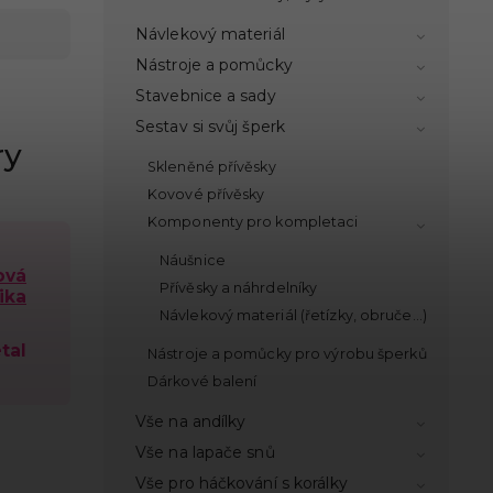
Návlekový materiál
Nástroje a pomůcky
Stavebnice a sady
Sestav si svůj šperk
ry
Skleněné přívěsky
Kovové přívěsky
Komponenty pro kompletaci
Náušnice
ová
Přívěsky a náhrdelníky
ika
Návlekový materiál (řetízky, obruče...)
tal
Nástroje a pomůcky pro výrobu šperků
Dárkové balení
Vše na andílky
Vše na lapače snů
Vše pro háčkování s korálky