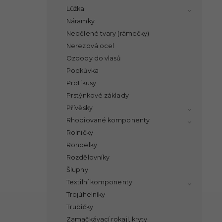
Lůžka
Náramky
Nedělené tvary (rámečky)
Nerezová ocel
Ozdoby do vlasů
Podkůvka
Protikusy
Prstýnkové základy
Přívěsky
Rhodiované komponenty
Rolničky
Rondelky
Rozdělovníky
Šlupny
Textilní komponenty
Trojúhelníky
Trubičky
Zamačkávací rokajl, kryty