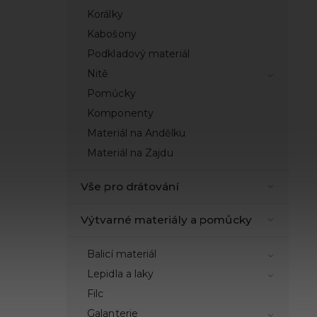
Korálky
Kabošony
Podkladový materiál
Nitě
Pomůcky
Komponenty
Materiál na Andělku
Materiál na Zajdu
Vše pro drátování
Výtvarné materiály a pomůcky
Balicí materiál
Lepidla a laky
Filc
Galanterie