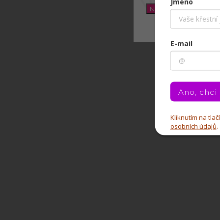
Jméno
Nastavení
E-mail
Ano, chci
Kliknutím na tla
osobních údajů
.