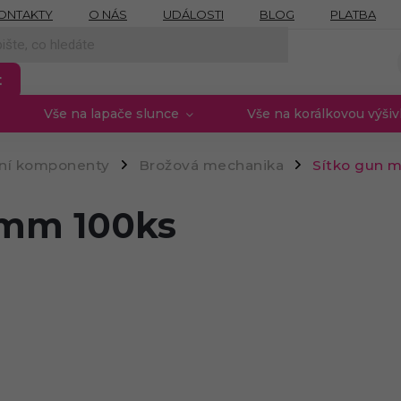
ONTAKTY
O NÁS
UDÁLOSTI
BLOG
PLATBA
NÍCH ÚDAJŮ
MOJE OBJEDNÁVKA
PROVIZNÍ SYSTÉM
t
Vše na lapače slunce
Vše na korálkovou výši
rní komponenty
Brožová mechanika
Sítko gun 
/
/
 mm 100ks