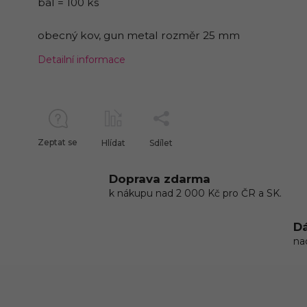
bal = 100 ks
obecný kov, gun metal rozměr 25 mm
Detailní informace
Zeptat se
Hlídat
Sdílet
Doprava zdarma
k nákupu nad 2 000 Kč pro ČR a SK.
Dá
na