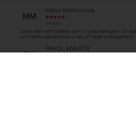
Maria Mislovicova
MM
2.8.2026
Dobrý deň velmi pekne Vam zo srdca dakujem za hac
som velmi rada pretoze u nas ich nikde nedostamem
PAVOL KRAJČÍR
PK
30.7.2026
super
Zobrazit další h
, abychom Vám umožnili pohodlné prohlížení webu a
zu webu ho neustále zlepšovali.
Více info
zde
.