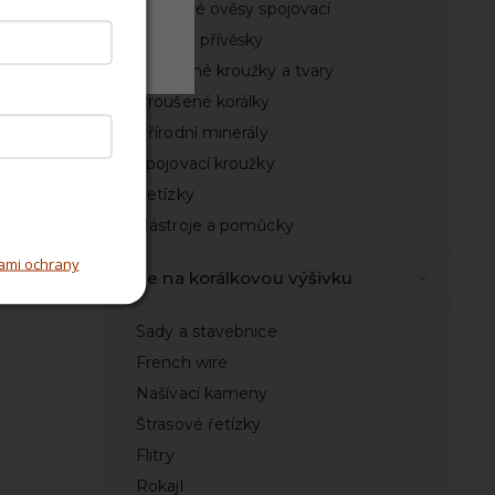
Lustrové ověsy spojovací
Odmítnout
Kovové přívěsky
Nedělené kroužky a tvary
Broušené korálky
Přírodní minerály
Spojovací kroužky
Řetízky
Nástroje a pomůcky
ami ochrany
Vše na korálkovou výšivku
Sady a stavebnice
French wire
Našívací kameny
Štrasové řetízky
Flitry
Rokajl