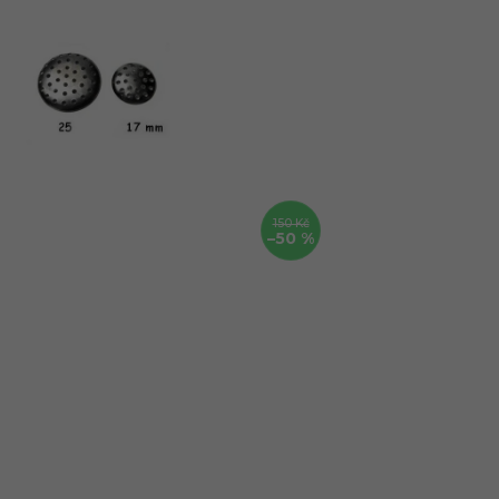
150 Kč
–50 %