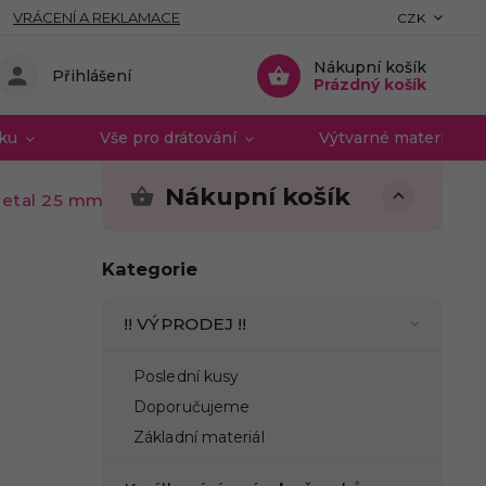
VRÁCENÍ A REKLAMACE
CZK
Nákupní košík
Přihlášení
Prázdný košík
vku
Vše pro drátování
Výtvarné materiály 
Nákupní košík
metal 25 mm 100ks
Kategorie
!! VÝPRODEJ !!
Poslední kusy
Doporučujeme
Základní materiál