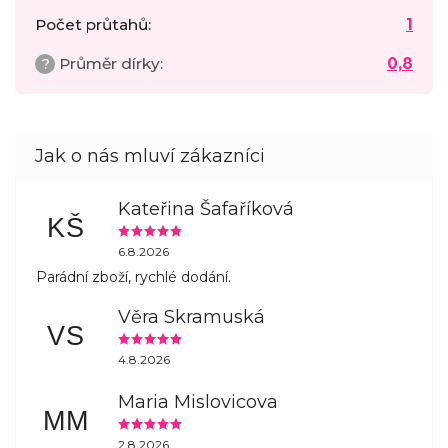
Počet průtahů
:
1
?
Průměr dírky
:
0,8
Kateřina Šafaříková
KŠ
6.8.2026
Parádní zboží, rychlé dodání.
Věra Skramuská
VS
4.8.2026
Maria Mislovicova
MM
2.8.2026