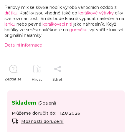
Perlový mix se skvěle hodí k výrobě vánočních ozdob z
drátku
. Korálky jsou vhodné také do
korálkové výšivky
díky
své rozmanitosti. Směs bude krásně vypadat navlečená na
lanku
nebo pevné
korálkovací niti
jako náhrdelník. Když
korálky ze směsi navléknete na
gumičku
, vytvoříte luxusní
originální náramky.
Detailní informace
Zeptat se
Hlídat
Sdílet
Skladem
(5 balení)
Můžeme doručit do:
12.8.2026
Možnosti doručení