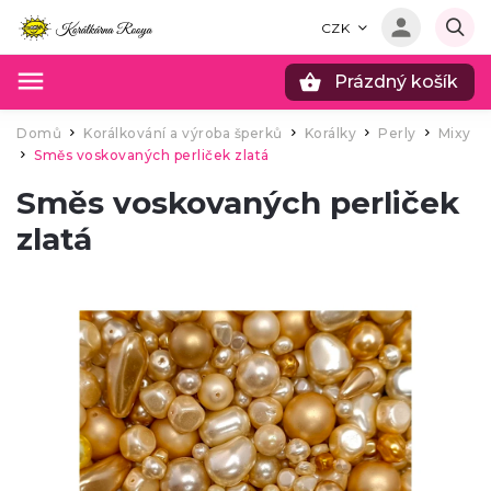
CZK
Prázdný košík
Hledat
Domů
Korálkování a výroba šperků
Korálky
Perly
Mixy
/
/
/
/
Směs voskovaných perliček zlatá
/
Směs voskovaných perliček
zlatá