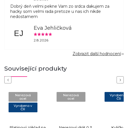
Dobrý deň velmi pekne Vam zo srdca dakujem za
hacky som velmi rada pretoze u nas ich nikde
nedostamem
Eva Jehličková
EJ
2.8.2026
Zobrazit další hodnocení
Související produkty
Previous
Next
Nerezová
Nerezová
Vyrobeno 
ocel
ocel
ČR
Vyrobeno v
ČR
Platinový základ na
Nerezový drát 0,3
Kuličky 