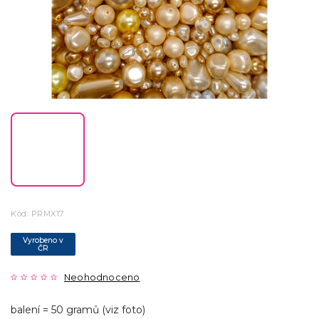
Kód:
PRMX17
Vyrobeno v
ČR
Neohodnoceno
balení = 50 gramů (viz foto)