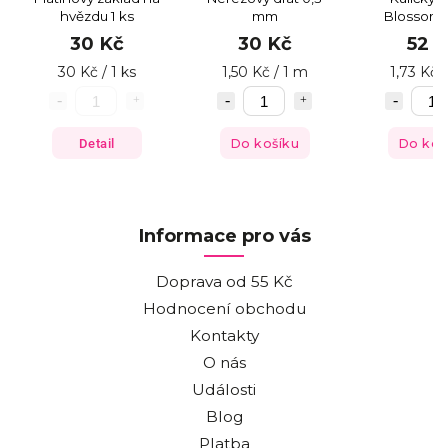
hvězdu 1 ks
mm
Blossom S
Yello
30 Kč
30 Kč
52 
30 Kč / 1 ks
1,50 Kč / 1 m
1,73 Kč /
Detail
Do košíku
Do koš
Informace pro vás
Doprava od 55 Kč
Hodnocení obchodu
Kontakty
O nás
Události
Blog
Platba