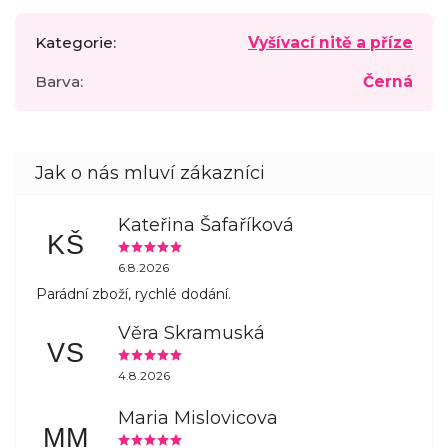
Kategorie
:
Vyšívací nitě a příze
Barva
:
Černá
Kateřina Šafaříková
KŠ
6.8.2026
Parádní zboží, rychlé dodání.
Věra Skramuská
VS
4.8.2026
Maria Mislovicova
MM