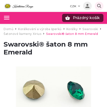
CZK
Prázdný košík
Hledat
Domů
Korálkování a výroba šperků
Korálky
Swarovski
/
/
/
/
Šatonové kameny Xirius
Swarovski® šaton 8 mm Emerald
/
Swarovski® šaton 8 mm
Emerald