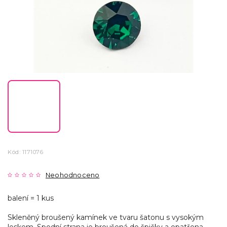
Kód:
1171076
Neohodnoceno
balení = 1 kus
Skleněný broušený kamínek ve tvaru šatonu s vysokým
leskem. Spodní strana je broušená do špičky a opatřena