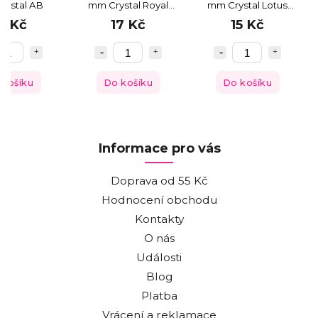
rystal AB
mm Crystal Royal
mm Crystal Lotus
Blue DeLite
Pink DeLite
8 Kč
17 Kč
15 Kč
 košíku
Do košíku
Do košíku
Informace pro vás
Doprava od 55 Kč
Hodnocení obchodu
Kontakty
O nás
Události
Blog
Platba
Vrácení a reklamace