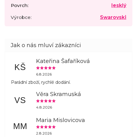
Povrch
:
lesklý
Výrobce
:
Swarovski
Kateřina Šafaříková
KŠ
6.8.2026
Parádní zboží, rychlé dodání.
Věra Skramuská
VS
4.8.2026
Maria Mislovicova
MM
2.8.2026