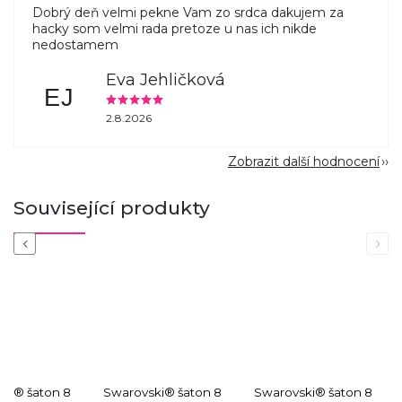
Dobrý deň velmi pekne Vam zo srdca dakujem za
hacky som velmi rada pretoze u nas ich nikde
nedostamem
Eva Jehličková
EJ
2.8.2026
Zobrazit další hodnocení
Související produkty
Previous
Next
ki® šaton 8
Swarovski® šaton 8
Swarovski® šaton 8