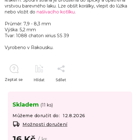
vrstvou barevného laku. Lze obšít korálky, vlepit do lůžka
nebo vložit do
našívacího kotlíku
.
Průměr:
7,9 - 8,3 mm
Výška: 5,2 mm
Tvar: 1088 chaton xirius SS 39
Vyrobeno v Rakousku.
Zeptat se
Hlídat
Sdílet
Skladem
(11 ks)
Můžeme doručit do:
12.8.2026
Možnosti doručení
16 Kč
/ ks