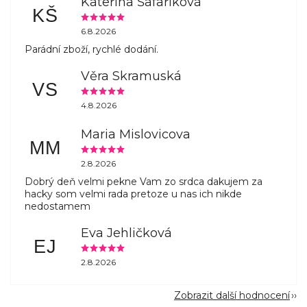
Kateřina Šafaříková
KŠ
6.8.2026
Parádní zboží, rychlé dodání.
Věra Skramuská
VS
4.8.2026
Maria Mislovicova
MM
2.8.2026
Dobrý deň velmi pekne Vam zo srdca dakujem za
hacky som velmi rada pretoze u nas ich nikde
nedostamem
Eva Jehličková
EJ
2.8.2026
Zobrazit další hodnocení