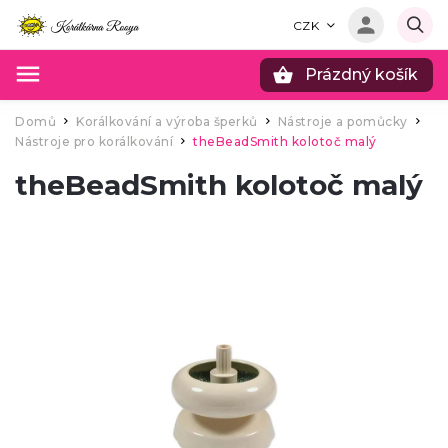
CZK
Prázdný košík
Hledat
Domů
Korálkování a výroba šperků
Nástroje a pomůcky
/
/
/
Nástroje pro korálkování
theBeadSmith kolotoč malý
/
theBeadSmith kolotoč malý