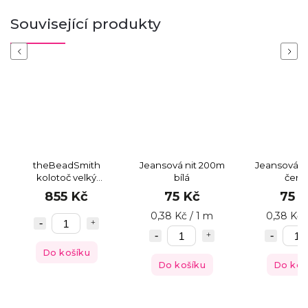
Související produkty
Previous
Next
theBeadSmith
Jeansová nit 200m
Jeansová n
kolotoč velký
bílá
čern
dřevěný
855 Kč
75 Kč
75 
0,38 Kč / 1 m
0,38 Kč 
Do košíku
Do košíku
Do koš