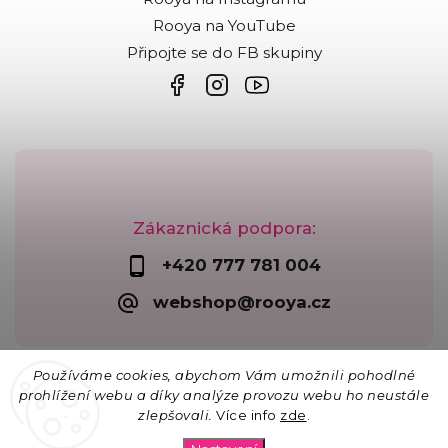
Rooya na YouTube
Připojte se do FB skupiny
Zákaznická podpora:
+420 777 781 004
webshop@rooya.cz
Používáme cookies, abychom Vám umožnili pohodlné
prohlížení webu a díky analýze provozu webu ho neustále
zlepšovali.
Více info
zde
.
Copyright 2026
Korálkárna Rooya
. Všechna práva
vyhrazena.