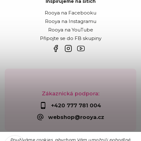
Inspirujeme na sítích
Rooya na Facebooku
Rooya na Instagramu
Rooya na YouTube
Připojte se do FB skupiny
Zákaznická podpora:
+420 777 781 004
webshop@rooya.cz
Používáme cookies, abychom Vám umožnili pohodlné