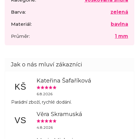
Barva
:
zelená
Materiál
:
bavlna
Průměr
:
1 mm
Kateřina Šafaříková
KŠ
6.8.2026
Parádní zboží, rychlé dodání.
Věra Skramuská
VS
4.8.2026