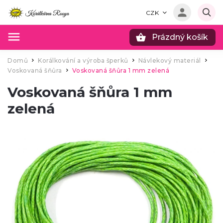
CZK
Prázdný košík
Hledat
Domů
Korálkování a výroba šperků
Návlekový materiál
/
/
/
Voskovaná šňůra
Voskovaná šňůra 1 mm zelená
/
Voskovaná šňůra 1 mm
zelená