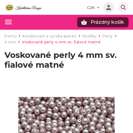
CZK
Prázdný košík
Hledat
Domů
Korálkování a výroba šperků
Korálky
Perly
/
/
/
/
4 mm
Voskované perly 4 mm sv. fialové matné
/
Voskované perly 4 mm sv.
fialové matné