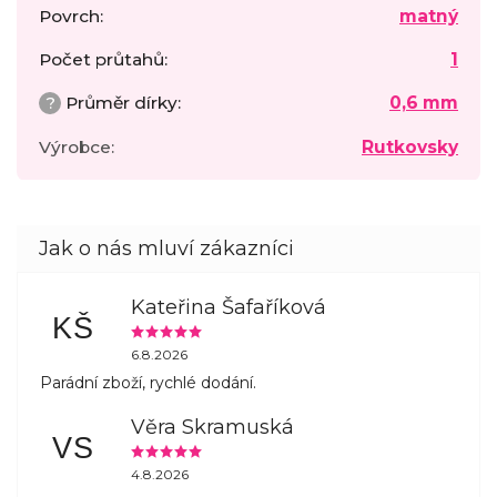
Povrch
:
matný
Počet průtahů
:
1
?
Průměr dírky
:
0,6 mm
Výrobce
:
Rutkovsky
Kateřina Šafaříková
KŠ
6.8.2026
Parádní zboží, rychlé dodání.
Věra Skramuská
VS
4.8.2026