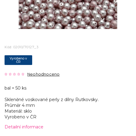
Kód:
02010/70127_3
Vyrobeno v
ČR
Neohodnoceno
bal = 50 ks
Skleněné voskované perly z dílny Rutkovsky.
Průměr 4 mm
Materiál: sklo
Vyrobeno v ČR
Detailní informace