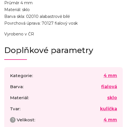
Průměr 4 mm
Materiál: sklo
Barva skla: 02010 alabastrově bílé
Povrchová úprava: 70127 fialový vosk
Vyrobeno v ČR
Doplňkové parametry
Kategorie
:
4 mm
Barva
:
fialová
Materiál
:
sklo
Tvar
:
kulička
?
Velikost
:
4 mm