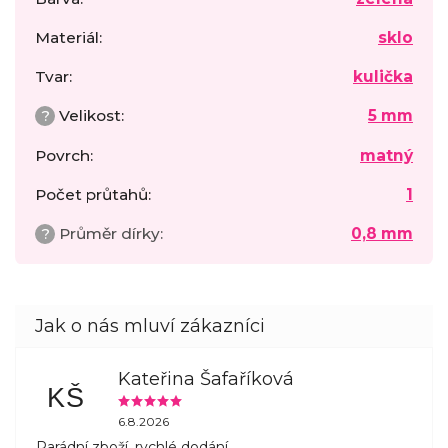
Materiál
:
sklo
Tvar
:
kulička
?
Velikost
:
5 mm
Povrch
:
matný
Počet průtahů
:
1
?
Průměr dírky
:
0,8 mm
Kateřina Šafaříková
KŠ
6.8.2026
Parádní zboží, rychlé dodání.