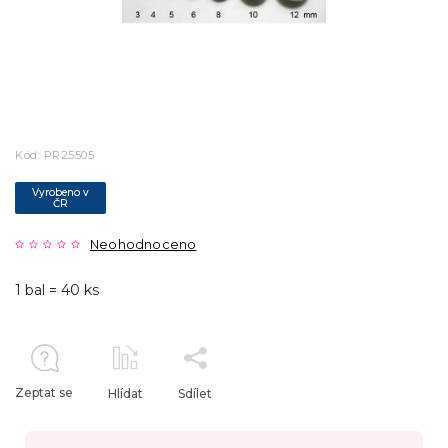
Kód:
PR25505
Vyrobeno v
ČR
Neohodnoceno
1 bal = 40 ks
Zeptat se
Hlídat
Sdílet