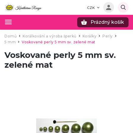
CZK
Prázdný košík
Hledat
Domů
Korálkování a výroba šperků
Korálky
Perly
/
/
/
/
5 mm
Voskované perly 5 mm sv. zelené mat
/
Voskované perly 5 mm sv.
zelené mat