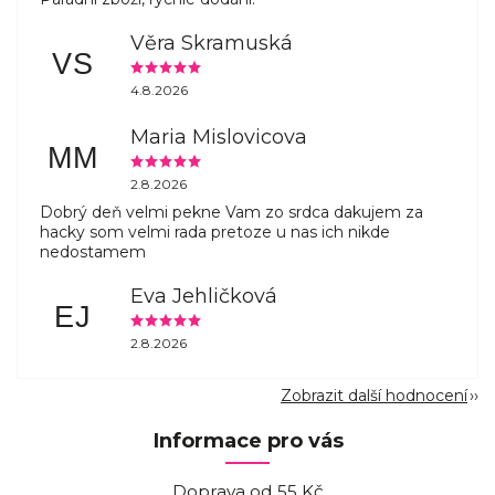
Věra Skramuská
VS
4.8.2026
Maria Mislovicova
MM
2.8.2026
Dobrý deň velmi pekne Vam zo srdca dakujem za
hacky som velmi rada pretoze u nas ich nikde
nedostamem
Eva Jehličková
EJ
2.8.2026
Zobrazit další hodnocení
Informace pro vás
Doprava od 55 Kč