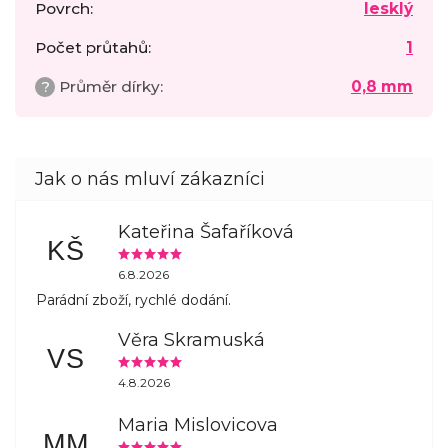
Povrch
:
lesklý
Počet průtahů
:
1
?
Průměr dírky
:
0,8 mm
Kateřina Šafaříková
KŠ
6.8.2026
Parádní zboží, rychlé dodání.
Věra Skramuská
VS
4.8.2026
Maria Mislovicova
MM