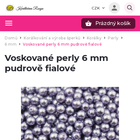
CZK
Prázdný košík
Hledat
Domů
Korálkování a výroba šperků
Korálky
Perly
/
/
/
/
6 mm
Voskované perly 6 mm pudrově fialové
/
Voskované perly 6 mm
pudrově fialové