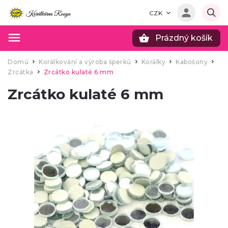
CZK
Prázdný košík
Hledat
Domů
Korálkování a výroba šperků
Korálky
Kabošony
/
/
/
/
Zrcátka
Zrcátko kulaté 6 mm
/
Zrcátko kulaté 6 mm