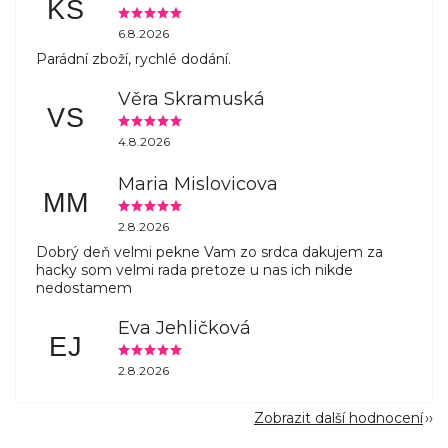
KŠ
6.8.2026
Parádní zboží, rychlé dodání.
Věra Skramuská
VS
4.8.2026
Maria Mislovicova
MM
2.8.2026
Dobrý deň velmi pekne Vam zo srdca dakujem za
hacky som velmi rada pretoze u nas ich nikde
nedostamem
Eva Jehličková
EJ
2.8.2026
Zobrazit další hodnocení