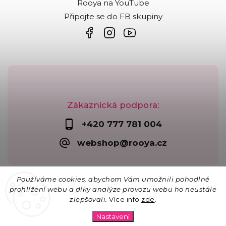
Rooya na YouTube
Připojte se do FB skupiny
Zákaznická podpora:
+420 777 781 004
webshop@rooya.cz
Používáme cookies, abychom Vám umožnili pohodlné
prohlížení webu a díky analýze provozu webu ho neustále
zlepšovali.
Více info
zde
.
Copyright 2026
Korálkárna Rooya
. Všechna práva
vyhrazena.
Nastavení
Upravit nastavení cookies