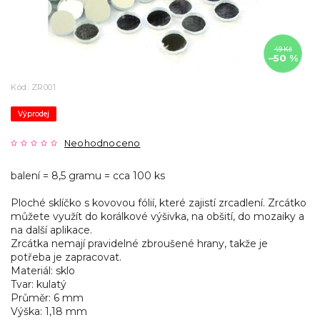
49 Kč
–50 %
Kód:
ZR001
Výprodej
Neohodnoceno
balení = 8,5 gramu = cca 100 ks
Ploché sklíčko s kovovou fólií, které zajistí zrcadlení. Zrcátko
můžete využít do korálkové výšivka, na obšití, do mozaiky a
na další aplikace.
Zrcátka nemají pravidelné zbroušené hrany, takže je
potřeba je zapracovat.
Materiál: sklo
Tvar: kulatý
Průměr: 6 mm
Výška: 1,18 mm