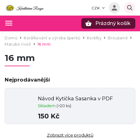
CZK
Prázdný košík
Hledat
Domů
Korálkování a výroba šperků
Korálky
Broušené
/
/
/
/
Matubo rivoli
16 mm
/
16 mm
Nejprodávanější
Návod Kytička Sasanka v PDF
Skladem
(>20 ks)
150 Kč
Zobrazit více produktů