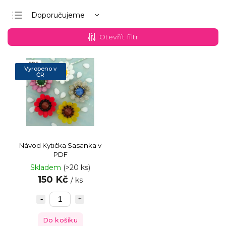
Doporučujeme
Nejlevnější
Otevřít filtr
Nejdražší
Nejprodávanější
Vyrobeno v
ČR
Abecedně
Návod Kytička Sasanka v
PDF
Skladem
(>20 ks)
150 Kč
/ ks
Do košíku