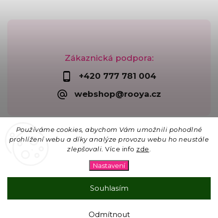
Zákaznická podpora:
+420 777 781 004
webshop@rooya.cz
Používáme cookies, abychom Vám umožnili pohodlné
prohlížení webu a díky analýze provozu webu ho neustále
zlepšovali.
Více info
zde
.
Copyright 2026
Korálkárna Rooya
. Všechna práva
vyhrazena.
Nastavení
Upravit nastavení cookies
Vytvořil
Shoptet
| Design
Shoptak.cz
Souhlasím
☀ 15% SLEVA na vše na lapače slunce s kódem
Odmítnout