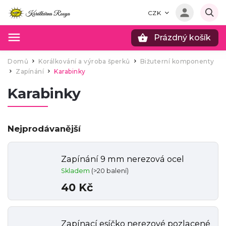
CZK
Prázdný košík
Hledat
Domů
Korálkování a výroba šperků
Bižuterní komponenty
/
/
Zapínání
Karabinky
/
/
Karabinky
Nejprodávanější
Zapínání 9 mm nerezová ocel
Skladem
(>20 balení)
40 Kč
Zapínací esíčko nerezové pozlacené