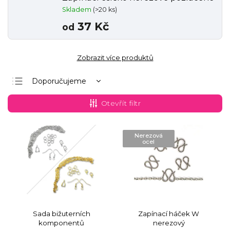
Skladem
(>20 ks)
37 Kč
od
Zobrazit více produktů
Doporučujeme
Nejlevnější
Otevřít filtr
Nejdražší
Nejprodávanější
Nerezová
ocel
Abecedně
Sada bižuterních
Zapínací háček W
komponentů
nerezový