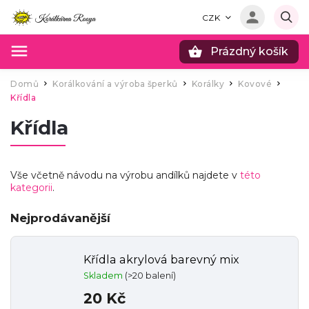
CZK
Prázdný košík
Hledat
Domů
Korálkování a výroba šperků
Korálky
Kovové
/
/
/
/
Křídla
Křídla
Vše včetně návodu na výrobu andílků najdete v
této
kategorii
.
Nejprodávanější
Křídla akrylová barevný mix
Skladem
(>20 balení)
20 Kč