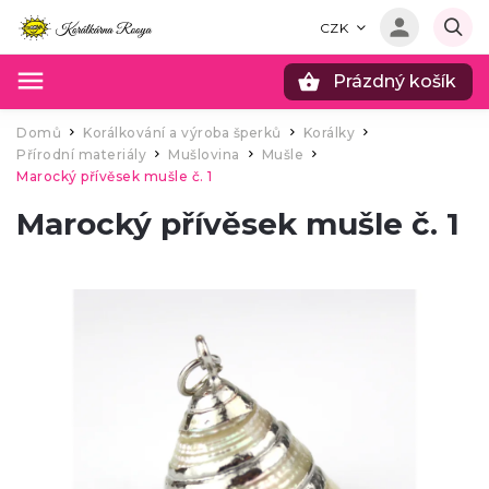
CZK
Prázdný košík
Hledat
Domů
Korálkování a výroba šperků
Korálky
/
/
/
Přírodní materiály
Mušlovina
Mušle
/
/
/
Marocký přívěsek mušle č. 1
Marocký přívěsek mušle č. 1