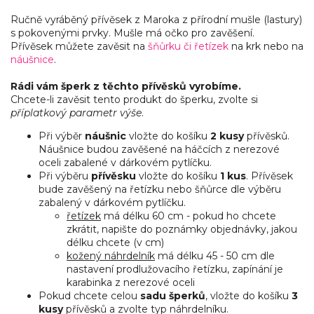
Ručně vyráběný přívěsek z Maroka z přírodní mušle (lastury)
s pokovenými prvky. Mušle má očko pro zavěšení.
Přívěsek můžete zavěsit na
šňůrku či řetízek
na krk nebo na
náušnice
.
Rádi vám šperk z těchto přívěsků vyrobíme.
Chcete-li zavěsit tento produkt do šperku, zvolte si
příplatkový parametr výše
.
Při výběr
náušnic
vložte do košíku
2 kusy
přívěsků.
Náušnice budou zavěšené na háčcích z nerezové
oceli zabalené v dárkovém pytlíčku.
Při výběru
přívěsku
vložte do košíku
1 kus
. Přívěsek
bude zavěšený na řetízku nebo šňůrce dle výběru
zabalený v dárkovém pytlíčku.
řetízek
má délku 60 cm - pokud ho chcete
zkrátit, napište do poznámky objednávky, jakou
délku chcete (v cm)
kožený náhrdelník
má délku 45 - 50 cm dle
nastavení prodlužovacího řetízku, zapínání je
karabinka z nerezové oceli
Pokud chcete celou
sadu šperků
, vložte do košíku
3
kusy
přívěsků a zvolte typ náhrdelníku.