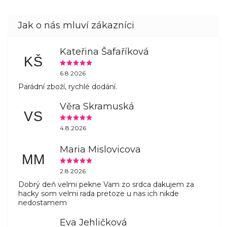
Kateřina Šafaříková
KŠ
6.8.2026
Parádní zboží, rychlé dodání.
Věra Skramuská
VS
4.8.2026
Maria Mislovicova
MM
2.8.2026
Dobrý deň velmi pekne Vam zo srdca dakujem za
hacky som velmi rada pretoze u nas ich nikde
nedostamem
Eva Jehličková