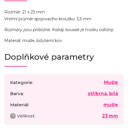
Rozměr: 21 x 23 mm
Vnitřní průměr spojovacího kroužku: 3,5 mm
Rozměry jsou přibližné. Každý kousek je trošku odlišný.
Materiál: mušle, bižuterní kov
Doplňkové parametry
Kategorie
:
Mušle
Barva
:
stříbrná
,
bílá
Materiál
:
mušle
?
Velikost
:
23 mm