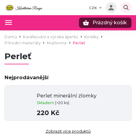
CZK
Prázdný košík
Hledat
Domů
Korálkování a výroba šperků
Korálky
/
/
/
Přírodní materiály
Mušlovina
Perleť
/
/
Perleť
Nejprodávanější
Perleť minerální zlomky
Skladem
(>20 ks)
220 Kč
Zobrazit více produktů