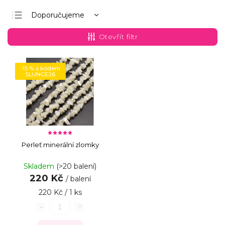
Doporučujeme
Nejlevnější
Otevřít filtr
Nejdražší
Nejprodávanější
-15 % s kódem
SLUNCE26
Abecedně
Perleť minerální zlomky
Skladem
(>20 balení)
220 Kč
/ balení
220 Kč / 1 ks