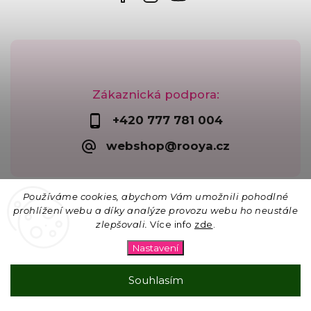
Zákaznická podpora:
+420 777 781 004
webshop@rooya.cz
Používáme cookies, abychom Vám umožnili pohodlné
prohlížení webu a díky analýze provozu webu ho neustále
zlepšovali.
Více info
zde
.
Copyright 2026
Korálkárna Rooya
. Všechna práva
vyhrazena.
Nastavení
Upravit nastavení cookies
Vytvořil
Shoptet
| Design
Shoptak.cz
Souhlasím