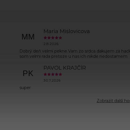
Maria Mislovicova
MM
2.8.2026
Dobrý deň velmi pekne Vam zo srdca dakujem za hac
som velmi rada pretoze u nas ich nikde nedostamem
PAVOL KRAJČÍR
PK
30.7.2026
super
Zobrazit další h