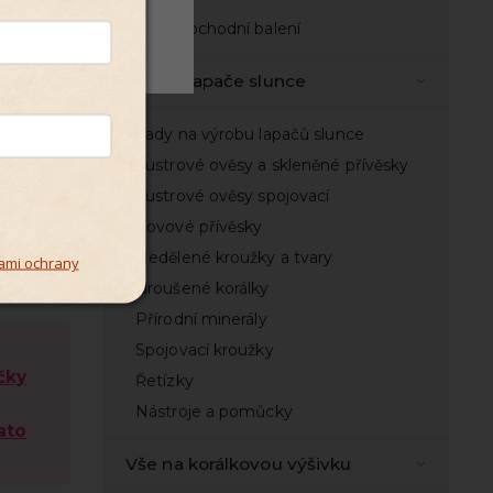
Velkoobchodní balení
Odmítnout
Vše na lapače slunce
Sady na výrobu lapačů slunce
Lustrové ověsy a skleněné přívěsky
Lustrové ověsy spojovací
Kovové přívěsky
ry
Nedělené kroužky a tvary
ami ochrany
Broušené korálky
Přírodní minerály
Spojovací kroužky
čky
Řetízky
Nástroje a pomůcky
ato
Vše na korálkovou výšivku