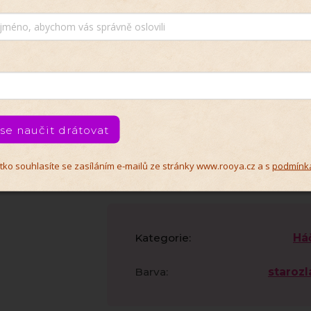
Diskuze
 se naučit drátovat
Doplňkové paramet
čítko souhlasíte se zasíláním e-mailů ze stránky www.rooya.cz a s
podmínk
Kategorie
:
Há
Barva
:
starozl