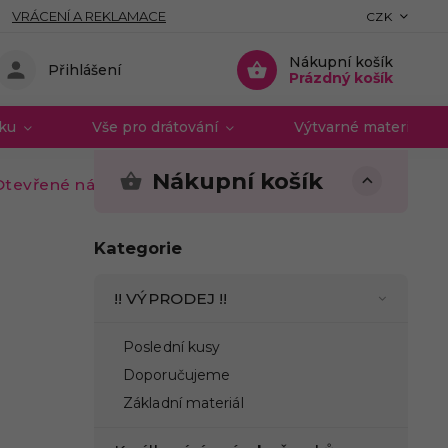
VRÁCENÍ A REKLAMACE
CZK
Nákupní košík
Přihlášení
Prázdný košík
vku
Vše pro drátování
Výtvarné materiály 
Nákupní košík
Otevřené náušnicové zap. starozlaté
Kategorie
!! VÝPRODEJ !!
Poslední kusy
Doporučujeme
Základní materiál