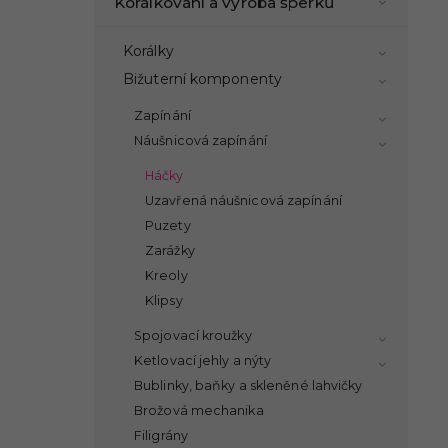
Korálkování a výroba šperků
Korálky
Bižuterní komponenty
Zapínání
Náušnicová zapínání
Háčky
Uzavřená náušnicová zapínání
Puzety
Zarážky
Kreoly
Klipsy
Spojovací kroužky
Ketlovací jehly a nýty
Bublinky, baňky a skleněné lahvičky
Brožová mechanika
Filigrány