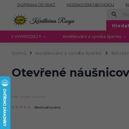
DOPRAVA OD 55 KČ
HODNOCENÍ OBCHODU
K
OBCHODNÍ PODMÍNKY
PODMÍNKY OCHRANY OSOB
Hleda
!! VÝPRODEJ !!
Korálkování a výroba šperků
Domů
Korálkování a výroba šperků
Bižute
/
/
Otevřené náušnicové
Kód:
Zvolte variantu
Neohodnoceno