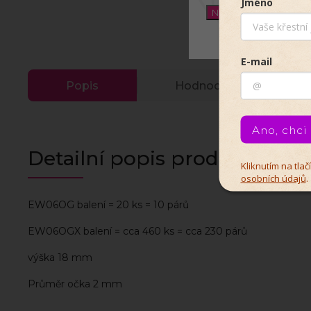
Jméno
Nastavení
E-mail
Popis
Hodnocení
Ano, chci
Detailní popis produktu
Kliknutím na tla
osobních údajů
.
EW06OG balení = 20 ks = 10 párů
EW06OGX balení = cca 460 ks = cca 230 párů
výška 18 mm
Průměr očka 2 mm