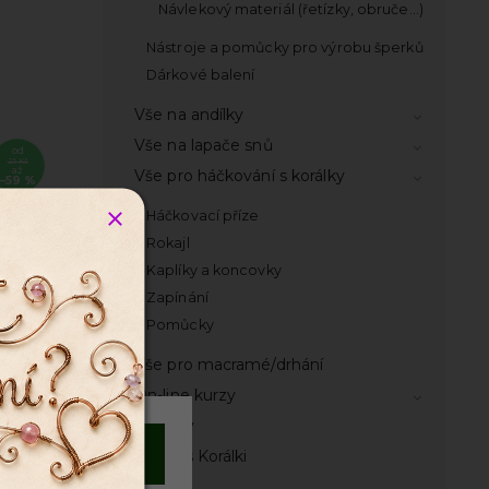
Návlekový materiál (řetízky, obruče...)
Nástroje a pomůcky pro výrobu šperků
Dárkové balení
Vše na andílky
Vše na lapače snů
od
21 Kč
až
Vše pro háčkování s korálky
–59 %
Háčkovací příze
50mm,
Rokajl
Kaplíky a koncovky
s)
Zapínání
Pomůcky
s
Vše pro macramé/drhání
On-line kurzy
Návody
Souhlasím
Časopis Korálki
Knihy