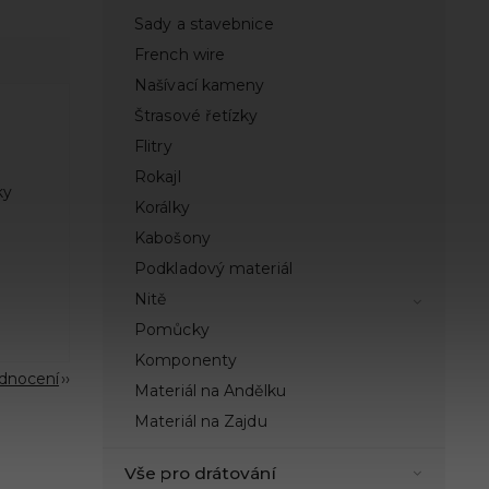
Sady a stavebnice
French wire
Našívací kameny
Štrasové řetízky
Flitry
Rokajl
ky
Korálky
Kabošony
Podkladový materiál
Nitě
Pomůcky
Komponenty
odnocení
Materiál na Andělku
Materiál na Zajdu
Vše pro drátování