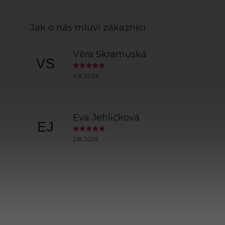
Věra Skramuská
VS
4.8.2026
Eva Jehličková
EJ
2.8.2026