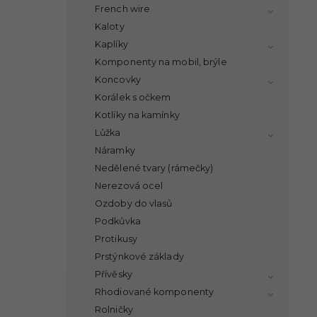
French wire
Kaloty
Kaplíky
Komponenty na mobil, brýle
Koncovky
Korálek s očkem
Kotlíky na kamínky
Lůžka
Náramky
Nedělené tvary (rámečky)
Nerezová ocel
Ozdoby do vlasů
Podkůvka
Protikusy
Prstýnkové základy
Přívěsky
Rhodiované komponenty
Rolničky