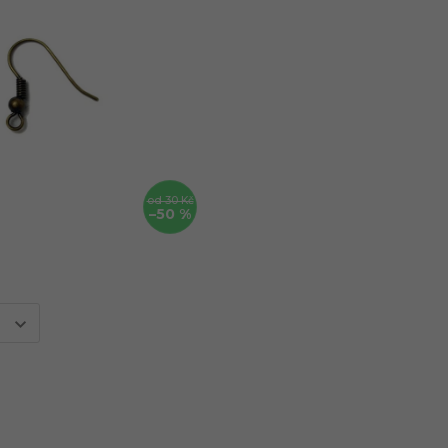
od 30 Kč
–50 %