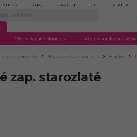
ONTAKTY
O NÁS
UDÁLOSTI
BLOG
PLATBA
NÍCH ÚDAJŮ
MOJE OBJEDNÁVKA
PROVIZNÍ SYSTÉM
t
Vše na lapače slunce
Vše na korálkovou výši
rní komponenty
Náušnicová zapínání
Háčky
/
/
/
 zap. starozlaté