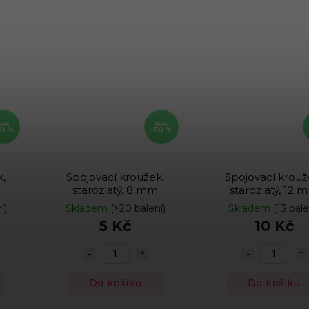
0 Kč
10 Kč
50 %
–50 %
k,
Spojovací kroužek,
Spojovací krouž
starozlatý, 8 mm
starozlatý, 12 
í)
Skladem
(>20 balení)
Skladem
(13 bale
5 Kč
10 Kč
Do košíku
Do košíku