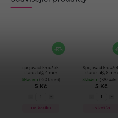
10 Kč
1
–50 %
–
spojovací kroužek,
Spojovací krouže
starozlatý, 4 mm
starozlatý, 6 mm
Skladem
(>20 balení)
Skladem
(>20 balen
5 Kč
5 Kč
Do košíku
Do košíku