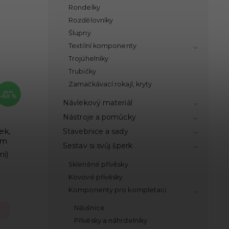
Rondelky
Rozdělovníky
Šlupny
Textilní komponenty
Trojúhelníky
Trubičky
Zamačkávací rokajl, kryty
20 Kč
–50 %
Návlekový materiál
Nástroje a pomůcky
ek,
Stavebnice a sady
mm
Sestav si svůj šperk
ní)
Skleněné přívěsky
Kovové přívěsky
Komponenty pro kompletaci
Náušnice
Přívěsky a náhrdelníky