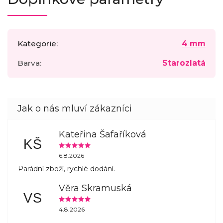
Kategorie
:
4 mm
Barva
:
Starozlatá
Kateřina Šafaříková
KŠ
6.8.2026
Parádní zboží, rychlé dodání.
Věra Skramuská
VS
4.8.2026