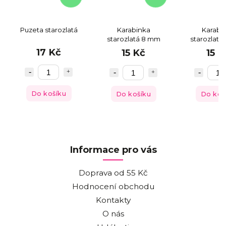
Puzeta starozlatá
Karabinka
Karabi
starozlatá 8 mm
starozlatá
17 Kč
15 Kč
15 K
Do košíku
Do košíku
Do koš
Informace pro vás
Doprava od 55 Kč
Hodnocení obchodu
Kontakty
O nás