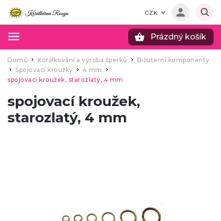
CZK
Prázdný košík
Hledat
Domů
Korálkování a výroba šperků
Bižuterní komponenty
/
/
Spojovací kroužky
4 mm
/
/
/
spojovací kroužek, starozlatý, 4 mm
spojovací kroužek,
starozlatý, 4 mm