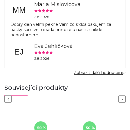
Maria Mislovicova
MM
2.8.2026
Dobrý deň velmi pekne Vam zo srdca dakujem za
hacky som velmi rada pretoze u nas ich nikde
nedostamem
Eva Jehličková
EJ
2.8.2026
Zobrazit další hodnocení
Související produkty
Previous
Next
–50 %
–50 %