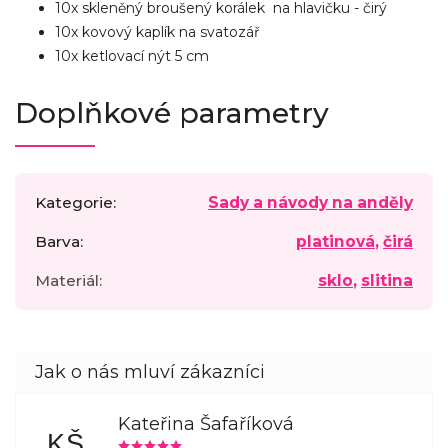
10x skleněný broušený korálek na hlavičku - čirý
10x kovový kaplík na svatozář
10x ketlovací nýt 5 cm
Doplňkové parametry
Kategorie
:
Sady a návody na anděly
Barva
:
platinová
,
čirá
Materiál
:
sklo
,
slitina
Kateřina Šafaříková
KŠ