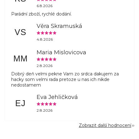
6.8.2026
Parádní zboží, rychlé dodání.
Věra Skramuská
VS
4.8.2026
Maria Mislovicova
MM
2.8.2026
Dobrý deň velmi pekne Vam zo srdca dakujem za
hacky som velmi rada pretoze u nas ich nikde
nedostamem
Eva Jehličková
EJ
2.8.2026
Zobrazit další hodnocení