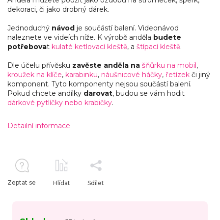
dekoraci, či jako drobný dárek.
Jednoduchý
návod
je součástí balení. Videonávod
naleznete ve videích níže. K výrobě anděla
budete
potřebova
t
kulaté ketlovací kleště
, a
štípací kleště
.
Dle účelu přívěsku
zavěste anděla na
šňůrku na mobil
,
kroužek na klíče
,
karabinku
,
náušnicové háčky
,
řetízek
či jiný
komponent. Tyto komponenty nejsou součástí balení.
Pokud chcete andílky
darovat
, budou se vám hodit
dárkové pytlíčky nebo krabičky
.
Detailní informace
Zeptat se
Hlídat
Sdílet