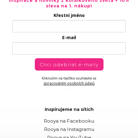
Inspirace a novinky z korálkového světa + 10%
sleva na 1. nákup!
Křestní jméno
E-mail
Chci odebírat e-maily
Kliknutím na tlačítko souhlasíte se
zpracováním osobních údajů
.
Inspirujeme na sítích
Rooya na Facebooku
Rooya na Instagramu
Rooya na YouTube