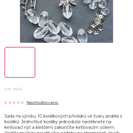
Kód:
95616
Neohodnoceno
Sada na výrobu 10 korálkových přívěsků ve tvaru anděla z
korálků. Jednotlivé korálky jednoduše navléknete na
ketlovací nýt a kleštěmi zakončíte ketlovacím očkem.
Anděla můžete použít jako ozdobu na stromeček, šperk,