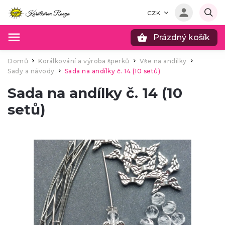
CZK
Prázdný košík
Hledat
Domů
Korálkování a výroba šperků
Vše na andílky
/
/
/
Sady a návody
Sada na andílky č. 14 (10 setů)
/
Sada na andílky č. 14 (10
setů)