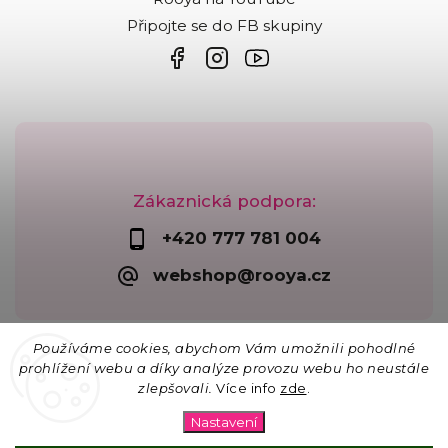
Připojte se do FB skupiny
Zákaznická podpora:
+420 777 781 004
webshop@rooya.cz
Používáme cookies, abychom Vám umožnili pohodlné
prohlížení webu a díky analýze provozu webu ho neustále
zlepšovali.
Více info
zde
.
Copyright 2026
Korálkárna Rooya
. Všechna práva
vyhrazena.
Nastavení
Upravit nastavení cookies