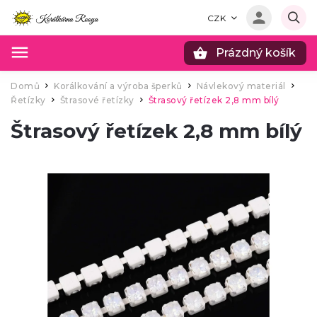
CZK
Prázdný košík
Hledat
Domů
Korálkování a výroba šperků
Návlekový materiál
/
/
/
Řetízky
Štrasové řetízky
Štrasový řetízek 2,8 mm bílý
/
/
Štrasový řetízek 2,8 mm bílý