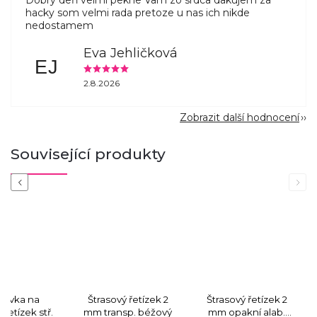
hacky som velmi rada pretoze u nas ich nikde
nedostamem
Eva Jehličková
EJ
2.8.2026
Zobrazit další hodnocení
Související produkty
Previous
Next
ncovka na
Štrasový řetízek 2
Štrasový řetízek 2
ý řetízek stř.
mm transp. béžový
mm opakní alab.