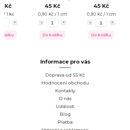
bílý
20 Kč
45 Kč
45 Kč
Kč / 1 ks
0,90 Kč / 1 cm
0,90 Kč / 1 cm
o košíku
Do košíku
Do košíku
Informace pro vás
Doprava od 55 Kč
Hodnocení obchodu
Kontakty
O nás
Události
Blog
Platba
Vrácení a reklamace