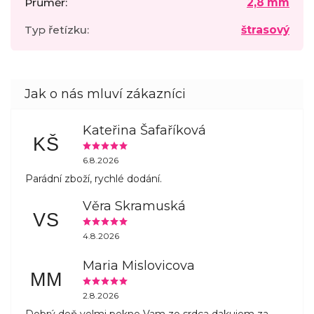
Průměr
:
2,8 mm
Typ řetízku
:
štrasový
Kateřina Šafaříková
KŠ
6.8.2026
Parádní zboží, rychlé dodání.
Věra Skramuská
VS
4.8.2026
Maria Mislovicova
MM
2.8.2026
Dobrý deň velmi pekne Vam zo srdca dakujem za