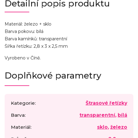
Detailní popis produktu
Materiál: železo + sklo
Barva pokovu: bílá
Barva kamínků: transparentní
Šířka řetízku: 2,8 x 3 x 2,5 mm
Vyrobeno v Číně.
Doplňkové parametry
Kategorie
:
Štrasové řetízky
Barva
:
transparentní
,
bílá
Materiál
:
sklo
,
železo