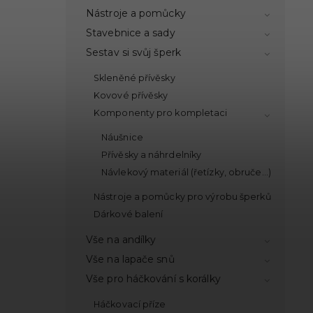
Nástroje a pomůcky
Stavebnice a sady
Sestav si svůj šperk
Skleněné přívěsky
Kovové přívěsky
Komponenty pro kompletaci
Náušnice
Přívěsky a náhrdelníky
Návlekový materiál (řetízky, obruče...)
Nástroje a pomůcky pro výrobu šperků
Dárkové balení
Vše na andílky
Vše na lapače snů
Vše pro háčkování s korálky
Háčkovací příze