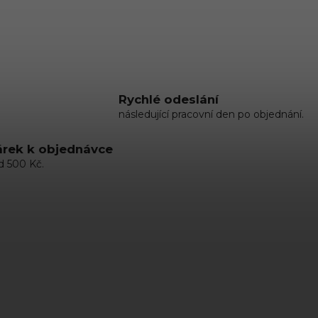
Rychlé odeslání
následující pracovní den po objednání.
rek k objednávce
d 500 Kč.