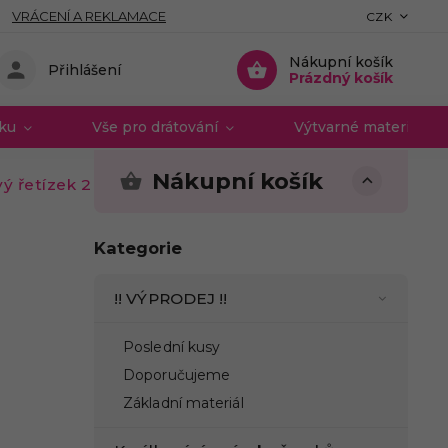
VRÁCENÍ A REKLAMACE
CZK
Nákupní košík
Přihlášení
Prázdný košík
vku
Vše pro drátování
Výtvarné materiály 
Nákupní košík
vý řetízek 2 mm transp. béžový
Kategorie
!! VÝPRODEJ !!
Poslední kusy
Doporučujeme
Základní materiál