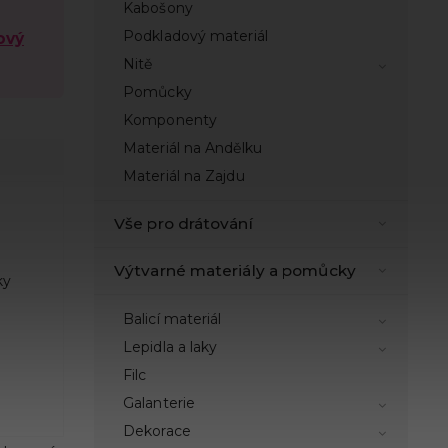
Kabošony
Podkladový materiál
ový
Nitě
Pomůcky
Komponenty
Materiál na Andělku
Materiál na Zajdu
Vše pro drátování
Výtvarné materiály a pomůcky
ky
Balicí materiál
Lepidla a laky
Filc
Galanterie
Dekorace