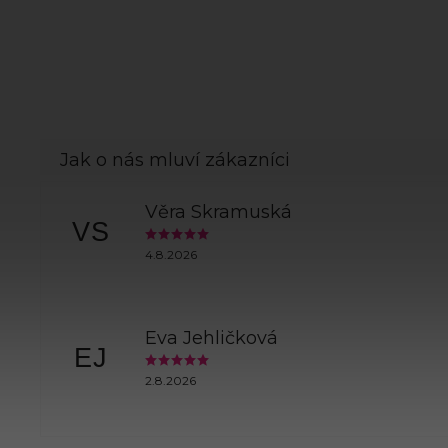
Věra Skramuská
VS
4.8.2026
Eva Jehličková
EJ
2.8.2026