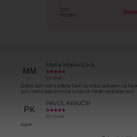
Typ
štras
řetízku
:
Maria Mislovicova
MM
2.8.2026
Dobrý deň velmi pekne Vam zo srdca dakujem za hac
som velmi rada pretoze u nas ich nikde nedostamem
PAVOL KRAJČÍR
PK
30.7.2026
super