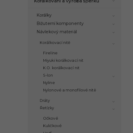
Korálkování a výroba šperků
Korálky
Bižuterní komponenty
Návlekový materiál
Korálkovací nitě
Fireline
Miyuki korálkovací nit
K.O. korálkovací nit
S-lon
Nyline
Nylonové a monofilové nitě
Dráty
Řetízky
Očkové
Kuličkové