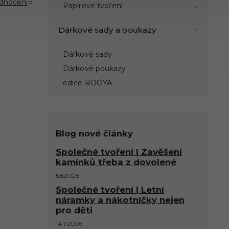
odnocení
Papírové tvoření
Dárkové sady a poukazy
Dárkové sady
Dárkové poukazy
edice ROOYA
Blog nové články
Společné tvoření | Zavěšení
kamínků třeba z dovolené
5.8.2026
Společné tvoření | Letní
náramky a nákotníčky nejen
pro děti
14.7.2026