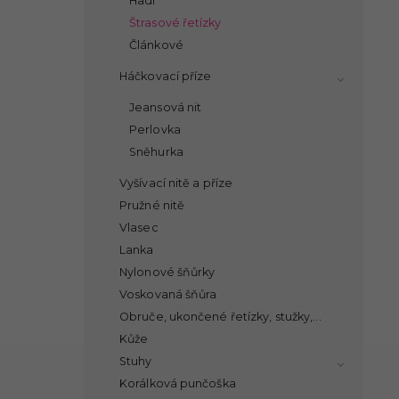
Hadí
Štrasové řetízky
Článkové
Háčkovací příze
Jeansová nit
Perlovka
Sněhurka
Vyšívací nitě a příze
Pružné nitě
Vlasec
Lanka
Nylonové šňůrky
Voskovaná šňůra
Obruče, ukončené řetízky, stužky,...
Kůže
Stuhy
Korálková punčoška