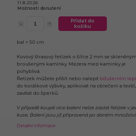
11.8.2026
Možnosti doručení
Přidat do
košíku
bal = 50 cm
Kovový štrasový řetízek o šířce 2 mm se skleněným
broušenými kamínky. Mezera mezi kamínky je
pohyblivá.
Řetízek můžete přišít nebo nalepit
bižuterním lep
do korálkové výšivky, aplikovat na oblečení a textil,
zavěsit do šperků.
V případě koupě více balení nelze zaslat řetízek v 
kuse. Balení jsou již připravená po daném množství
Detailní informace