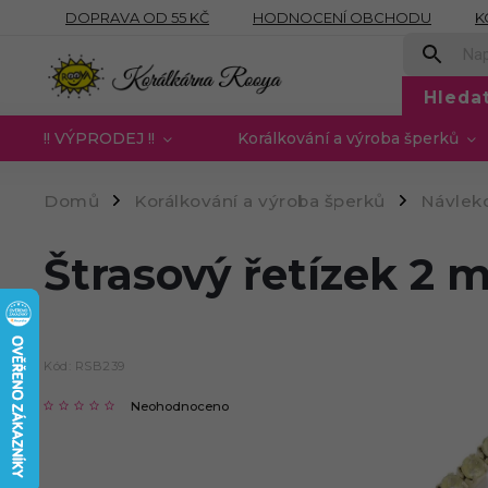
DOPRAVA OD 55 KČ
HODNOCENÍ OBCHODU
K
OBCHODNÍ PODMÍNKY
PODMÍNKY OCHRANY OSOB
Hleda
!! VÝPRODEJ !!
Korálkování a výroba šperků
Domů
Korálkování a výroba šperků
Návleko
/
/
Štrasový řetízek 2 
Kód:
RSB239
Neohodnoceno