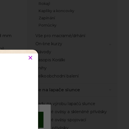
Rokajl
Kaplíky a koncovky
Zapínání
Pomůcky
2,8 mm
Vše pro macramé/drhání
On-line kurzy
ní)
Návody
Časopis Korálki
Knihy
Velkoobchodní balení
Vše na lapače slunce
Sady na výrobu lapačů slunce
Lustrové ověsy a skleněné přívěsky
Souhlasím
Lustrové ověsy spojovací
Kovové přívěsky