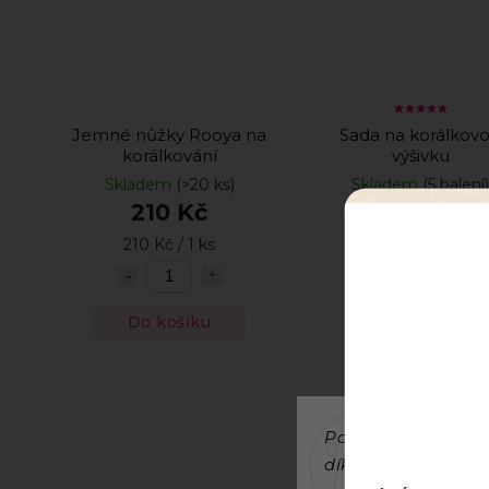
Jemné nůžky Rooya na
Sada na korálkov
korálkování
výšivku
Skladem
(>20 ks)
Skladem
(5 balení)
210 Kč
450 Kč
210 Kč / 1 ks
450 Kč / 1 ks
Do košíku
Detail
Používáme cookies
díky analýze provo