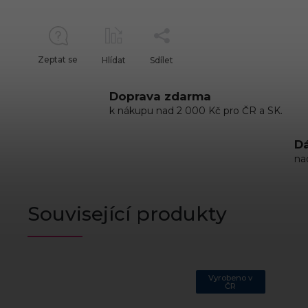
Zeptat se
Hlídat
Sdílet
Doprava zdarma
k nákupu nad 2 000 Kč pro ČR a SK.
Dá
na
Související produkty
Vyrobeno v
ČR