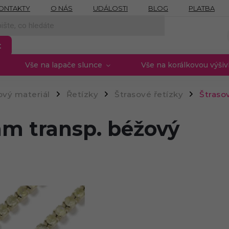
ONTAKTY
O NÁS
UDÁLOSTI
BLOG
PLATBA
NÍCH ÚDAJŮ
MOJE OBJEDNÁVKA
PROVIZNÍ SYSTÉM
t
Vše na lapače slunce
Vše na korálkovou výši
vý materiál
Řetízky
Štrasové řetízky
Štraso
/
/
/
mm transp. béžový