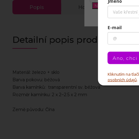
Jméno
Nastavení
Popis
Hodnocení
E-mail
Detailní popis produktu
Ano, chci
Materiál: železo + sklo
Kliknutím na tla
osobních údajů
.
Barva pokovu: béžová
Barva kamínků: transparentní sv. béžová
Rozměr kamínku: 2 x 2~2.5 x 2 mm
Země původu: Čína