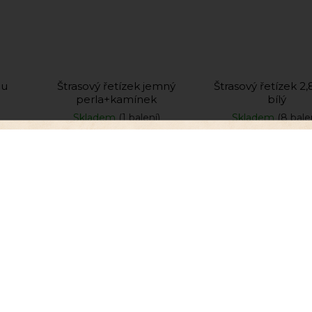
ou
Štrasový řetízek jemný
Štrasový řetízek 
perla+kamínek
bílý
Skladem
(1 balení)
Skladem
(8 bale
40 Kč
35 Kč
0,70 Kč / 1 cm
Do košíku
Do košíku
, abychom Vám umožnili pohodlné prohlížení webu a
zu webu ho neustále zlepšovali.
Více info
zde
.