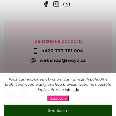
Zákaznická podpora:
+420 777 781 004
webshop@rooya.cz
Používáme cookies, abychom Vám umožnili pohodlné
prohlížení webu a díky analýze provozu webu ho neustále
zlepšovali.
Více info
zde
.
Copyright 2026
Korálkárna Rooya
. Všechna práva
vyhrazena.
Nastavení
Upravit nastavení cookies
Vytvořil
Shoptet
| Design
Shoptak.cz
Souhlasím