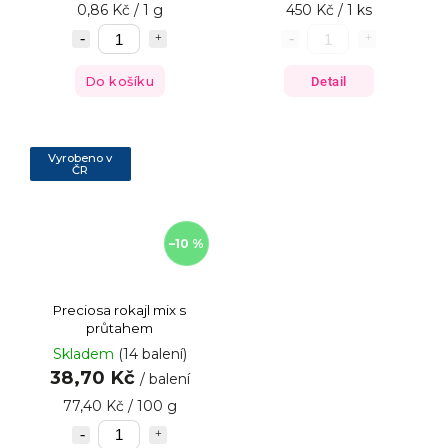
0,86 Kč / 1 g
450 Kč / 1 ks
Do košíku
Detail
Vyrobeno v
ČR
–10 %
Preciosa rokajl mix s
průtahem
Skladem
(14 balení)
38,70 Kč
/ balení
77,40 Kč / 100 g