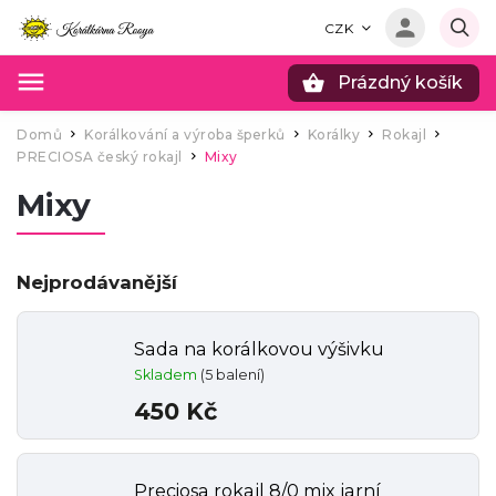
CZK
Prázdný košík
Hledat
Domů
Korálkování a výroba šperků
Korálky
Rokajl
/
/
/
/
PRECIOSA český rokajl
Mixy
/
Mixy
Nejprodávanější
Sada na korálkovou výšivku
Skladem
(5 balení)
450 Kč
Preciosa rokajl 8/0 mix jarní