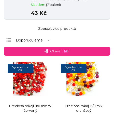
Skladem
(7 balení)
43 Kč
Zobrazit více produktů
Doporučujeme
Nejlevnější
Otevřít filtr
Nejdražší
Nejprodávanější
Vyrobeno v
Vyrobeno v
ČR
ČR
Abecedně
Preciosa rokajl 8/0 mix sv.
Preciosa rokajl 6/0 mix
červený
oranžový