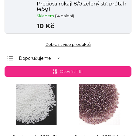
Preciosa rokajl 8/0 zelený stř. průtah
(4,5g)
Skladem
(14 balení)
10 Kč
Zobrazit více produktů
Doporučujeme
Nejlevnější
Otevřít filtr
Nejdražší
Nejprodávanější
Abecedně