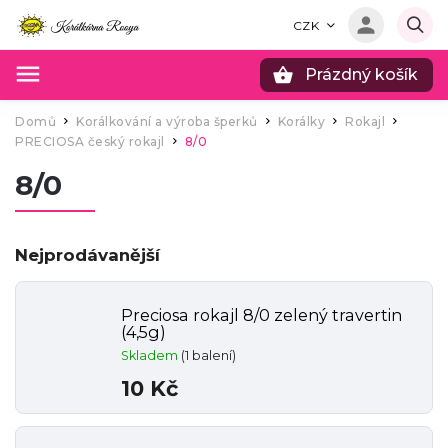
CZK
Prázdný košík
Hledat
Domů
Korálkování a výroba šperků
Korálky
Rokajl
/
/
/
/
PRECIOSA český rokajl
8/0
/
8/0
Nejprodávanější
Preciosa rokajl 8/0 zelený travertin
(4,5g)
Skladem
(1 balení)
10 Kč