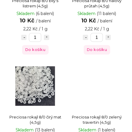
Preciosa rokajl 8/0 bílý s
Preciosa rokajl 8/0 fialový
listrem (4,5g)
průtah (4,5g)
Skladem
(6 balení)
Skladem
(11 balení)
10 Kč
10 Kč
/ balení
/ balení
2,22 Kč / 1 g
2,22 Kč / 1 g
Do košíku
Do košíku
Preciosa rokajl 8/0 čirý mat
Preciosa rokajl 8/0 zelený
(4,5g)
travertin (4,5g)
Skladem
(13 balení)
Skladem
(1 balení)