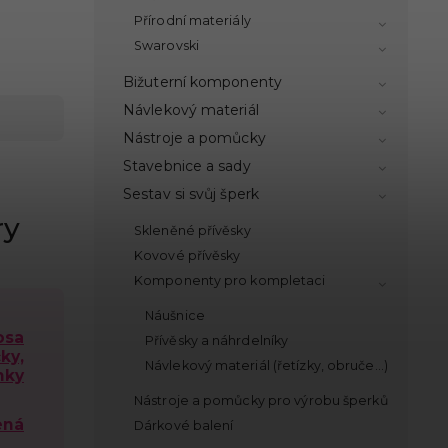
Přírodní materiály
Swarovski
Bižuterní komponenty
Návlekový materiál
Nástroje a pomůcky
Stavebnice a sady
Sestav si svůj šperk
ry
Skleněné přívěsky
Kovové přívěsky
Komponenty pro kompletaci
Náušnice
osa
Přívěsky a náhrdelníky
ky,
Návlekový materiál (řetízky, obruče...)
nky
Nástroje a pomůcky pro výrobu šperků
ená
Dárkové balení