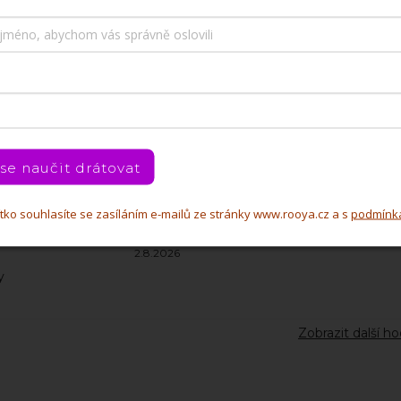
Věra Skramuská
VS
4.8.2026
 se naučit drátovat
Eva Jehličková
čítko souhlasíte se zasíláním e-mailů ze stránky www.rooya.cz a s
podmínk
EJ
2.8.2026
y
Zobrazit další h