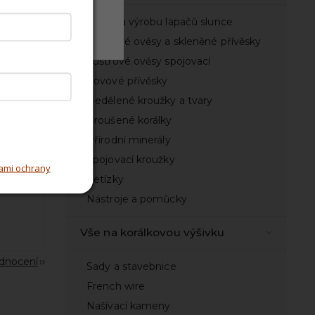
Odmítnout
Sady na výrobu lapačů slunce
Lustrové ověsy a skleněné přívěsky
Lustrové ověsy spojovací
Kovové přívěsky
Nedělené kroužky a tvary
Broušené korálky
Přírodní minerály
Spojovací kroužky
ami ochrany
Řetízky
Nástroje a pomůcky
Vše na korálkovou výšivku
odnocení
Sady a stavebnice
French wire
Našívací kameny