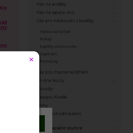
Vše na andílky
klo
Vše na lapače snů
Vše pro háčkování s korálky
kajl
itý
Háčkovací příze
Rokajl
 mm
Kaplíky a koncovky
Zapínání
Pomůcky
klý
Vše pro macramé/drhání
1
On-line kurzy
Návody
Časopis Korálki
 mm
Knihy
Velkoobchodní balení
Souhlasím
osa
Vše na lapače slunce