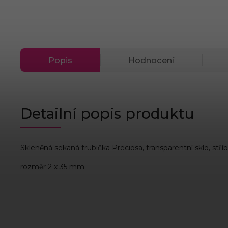
Popis
Hodnocení
Detailní popis produktu
Skleněná sekaná trubička Preciosa, transparentní sklo, stří
rozměr 2 x 35 mm