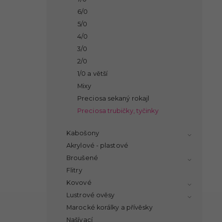
6/0
5/0
4/0
3/0
2/0
1/0 a větší
Mixy
Preciosa sekaný rokajl
Preciosa trubičky, tyčinky
Kabošony
Akrylové - plastové
Broušené
Flitry
Kovové
Lustrové ověsy
Marocké korálky a přívěsky
Našívací