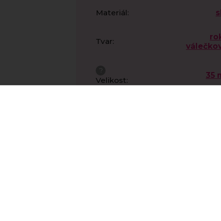
Materiál
:
s
ro
Tvar
:
válečkov
?
35
Velikost
:
Povrch
:
les
Počet
průtahů
:
?
0,8
Průměr
dírky
:
, abychom Vám umožnili pohodlné prohlížení webu a
Výrobce
:
Preci
zu webu ho neustále zlepšovali.
Více info
zde
.