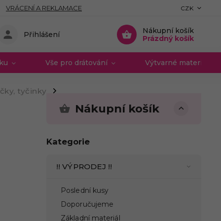
VRÁCENÍ A REKLAMACE
CZK
Nákupní košík
Přihlášení
Prázdný košík
vku
Vše pro drátování
Výtvarné materiály 
čky, tyčinky
/
Nákupní košík
Kategorie
!! VÝPRODEJ !!
Poslední kusy
Doporučujeme
Základní materiál