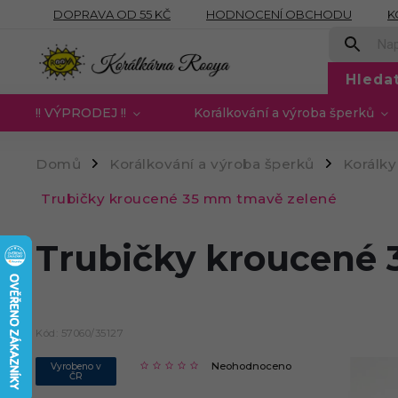
DOPRAVA OD 55 KČ
HODNOCENÍ OBCHODU
K
OBCHODNÍ PODMÍNKY
PODMÍNKY OCHRANY OSOB
Hleda
!! VÝPRODEJ !!
Korálkování a výroba šperků
Domů
Korálkování a výroba šperků
Korálky
/
/
Trubičky kroucené 35 mm tmavě zelené
Trubičky kroucené
Kód:
57060/35127
Neohodnoceno
Vyrobeno v
ČR