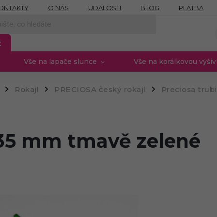
ONTAKTY
O NÁS
UDÁLOSTI
BLOG
PLATBA
NÍCH ÚDAJŮ
MOJE OBJEDNÁVKA
PROVIZNÍ SYSTÉM
t
Vše na lapače slunce
Vše na korálkovou výši
Rokajl
PRECIOSA český rokajl
Preciosa trubi
/
/
/
 35 mm tmavě zelené