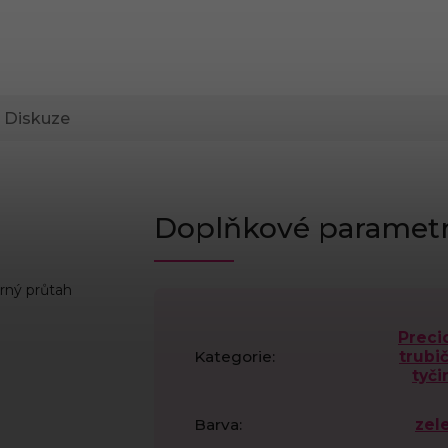
Diskuze
Doplňkové paramet
brný průtah
Preci
Kategorie
:
trubič
tyči
Barva
:
zel