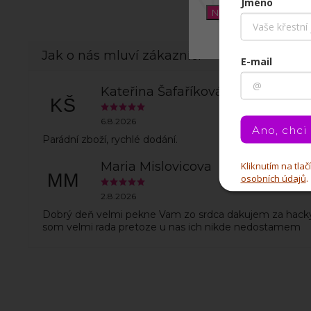
Jméno
Nastavení
E-mail
Kateřina Šafaříková
KŠ
6.8.2026
Ano, chci
Parádní zboží, rychlé dodání.
Maria Mislovicova
Kliknutím na tla
MM
osobních údajů
.
2.8.2026
Dobrý deň velmi pekne Vam zo srdca dakujem za hack
som velmi rada pretoze u nas ich nikde nedostamem