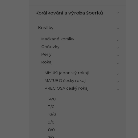
Korálkování a výroba šperků
Korálky
Mačkané korálky
Ohňovky
Perly
Rokajl
MIYUKI japonský rokajl
MATUBO český rokajl
PRECIOSA český rokajl
14/0
11/0
10/0
9/0
8/0
7/0